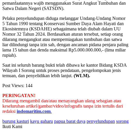
pemanfaatannya wajib menggunakan Surat Angkut Tumbuhan dan
Satwa Dalam Negeri (SATSDN).
Pelaku penyelundupan diduga melanggar Undang-Undang Nomor
5 Tahun 1990 tentang Konservasi Sumber Daya Alam Hayati dan
Ekosistemnya (KSDAHE) sebagaimana telah diubah dalam UU
Nomor 32 Tahun 2024. Berdasarkan aturan tersebut, setiap orang
dilarang mengangkut atau memperniagakan tumbuhan dan satwa
liar dilindungi tanpa izin sah, dengan ancaman pidana penjara paling
lama 15 tahun dan denda maksimal Rp5.000.000.000,- (lima miliar
rupiah).
Saat ini seluruh barang bukti telah dibawa ke kantor Bidang KSDA
Wilayah I Sorong untuk proses pendataan, pengelompokan jenis
temuan, dan penyelidikan lebih lanjut.
(WLM).
Post Views:
144
PERINGATAN!
Dilarang mengambil dan/atau menayangkan ulang sebagian atau
keseluruhan artikel/gambar/video/infografis tanpa izin tertulis dari
redaksi
indomaritim.com
.
burung kasturi
kayu gaharu
papua barat daya
penyelundupan
sorong
Ikuti Kami