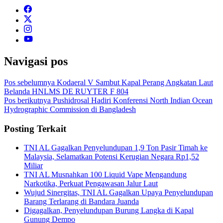
Navigasi pos
Pos sebelumnya
Kodaeral V Sambut Kapal Perang Angkatan Laut
Belanda HNLMS DE RUYTER F 804
Pos berikutnya
Pushidrosal Hadiri Konferensi North Indian Ocean
Hydrographic Commission di Bangladesh
Posting Terkait
TNI AL Gagalkan Penyelundupan 1,9 Ton Pasir Timah ke
Malaysia, Selamatkan Potensi Kerugian Negara Rp1,52
Miliar
TNI AL Musnahkan 100 Liquid Vape Mengandung
Narkotika, Perkuat Pengawasan Jalur Laut
Wujud Sinergitas, TNI AL Gagalkan Upaya Penyelundupan
Barang Terlarang di Bandara Juanda
Digagalkan, Penyelundupan Burung Langka di Kapal
Gunung Dempo