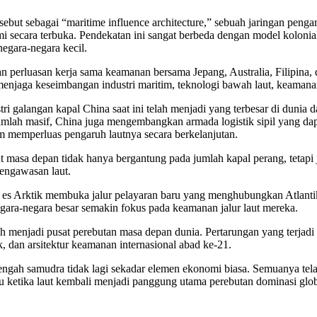
but sebagai “maritime influence architecture,” sebuah jaringan pen
mi secara terbuka. Pendekatan ini sangat berbeda dengan model kolonial
egara-negara kecil.
dan perluasan kerja sama keamanan bersama Jepang, Australia, Filipin
njaga keseimbangan industri maritim, teknologi bawah laut, keamanan k
ustri galangan kapal China saat ini telah menjadi yang terbesar di du
mlah masif, China juga mengembangkan armada logistik sipil yang dap
am memperluas pengaruh lautnya secara berkelanjutan.
 masa depan tidak hanya bergantung pada jumlah kapal perang, tetapi ju
pengawasan laut.
 es Arktik membuka jalur pelayaran baru yang menghubungkan Atlanti
egara-negara besar semakin fokus pada keamanan jalur laut mereka.
 menjadi pusat perebutan masa depan dunia. Pertarungan yang terjadi b
k, dan arsitektur keamanan internasional abad ke-21.
 tengah samudra tidak lagi sekadar elemen ekonomi biasa. Semuanya te
 ketika laut kembali menjadi panggung utama perebutan dominasi glob