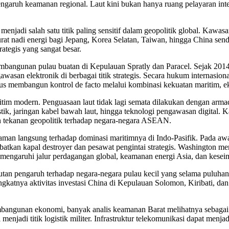
n pengaruh keamanan regional. Laut kini bukan hanya ruang pelayaran int
njadi salah satu titik paling sensitif dalam geopolitik global. Kawasa
i urat nadi energi bagi Jepang, Korea Selatan, Taiwan, hingga China sen
ategis yang sangat besar.
bangunan pulau buatan di Kepulauan Spratly dan Paracel. Sejak 2014 
engawasan elektronik di berbagai titik strategis. Secara hukum internasio
rus membangun kontrol de facto melalui kombinasi kekuatan maritim, ek
im modern. Penguasaan laut tidak lagi semata dilakukan dengan armada 
ik, jaringan kabel bawah laut, hingga teknologi pengawasan digital. K
en tekanan geopolitik terhadap negara-negara ASEAN.
aman langsung terhadap dominasi maritimnya di Indo-Pasifik. Pada aw
tkan kapal destroyer dan pesawat pengintai strategis. Washington men
garuhi jalur perdagangan global, keamanan energi Asia, dan keseimb
butan pengaruh terhadap negara-negara pulau kecil yang selama puluh
gkatnya aktivitas investasi China di Kepulauan Solomon, Kiribati, da
mbangunan ekonomi, banyak analis keamanan Barat melihatnya sebagai b
menjadi titik logistik militer. Infrastruktur telekomunikasi dapat menj