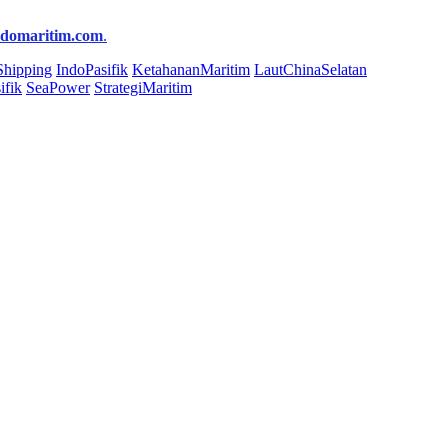
ndomaritim.com
.
Shipping
IndoPasifik
KetahananMaritim
LautChinaSelatan
ifik
SeaPower
StrategiMaritim