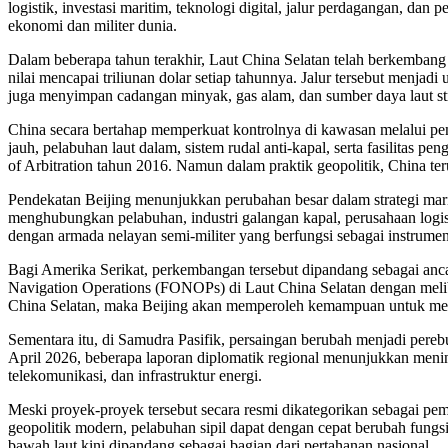
logistik, investasi maritim, teknologi digital, jalur perdagangan, da
ekonomi dan militer dunia.
Dalam beberapa tahun terakhir, Laut China Selatan telah berkembang me
nilai mencapai triliunan dolar setiap tahunnya. Jalur tersebut menjad
juga menyimpan cadangan minyak, gas alam, dan sumber daya laut str
China secara bertahap memperkuat kontrolnya di kawasan melalui pem
jauh, pelabuhan laut dalam, sistem rudal anti-kapal, serta fasilitas p
of Arbitration tahun 2016. Namun dalam praktik geopolitik, China te
Pendekatan Beijing menunjukkan perubahan besar dalam strategi marit
menghubungkan pelabuhan, industri galangan kapal, perusahaan logist
dengan armada nelayan semi-militer yang berfungsi sebagai instrum
Bagi Amerika Serikat, perkembangan tersebut dipandang sebagai anc
Navigation Operations (FONOPs) di Laut China Selatan dengan meliba
China Selatan, maka Beijing akan memperoleh kemampuan untuk memen
Sementara itu, di Samudra Pasifik, persaingan berubah menjadi pere
April 2026, beberapa laporan diplomatik regional menunjukkan menin
telekomunikasi, dan infrastruktur energi.
Meski proyek-proyek tersebut secara resmi dikategorikan sebagai pe
geopolitik modern, pelabuhan sipil dapat dengan cepat berubah fungsi 
bawah laut kini dipandang sebagai bagian dari pertahanan nasional.