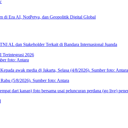
c
 di Era AI, NotPetya, dan Geopolitik Digital Global
 TNI AL dan Stakeholder Terkait di Bandara Internasional Juanda
 Terintegrasi 2026
l