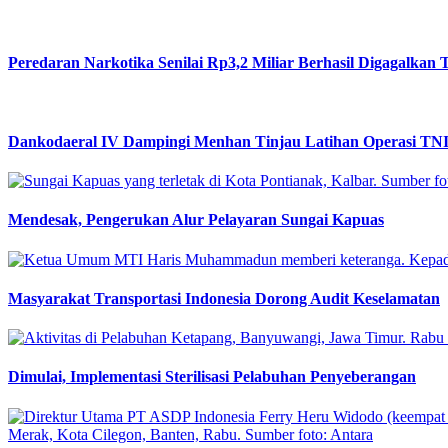
Peredaran Narkotika Senilai Rp3,2 Miliar Berhasil Digagalkan 
Dankodaeral IV Dampingi Menhan Tinjau Latihan Operasi TNI 
Mendesak, Pengerukan Alur Pelayaran Sungai Kapuas
Masyarakat Transportasi Indonesia Dorong Audit Keselamatan
Dimulai, Implementasi Sterilisasi Pelabuhan Penyeberangan