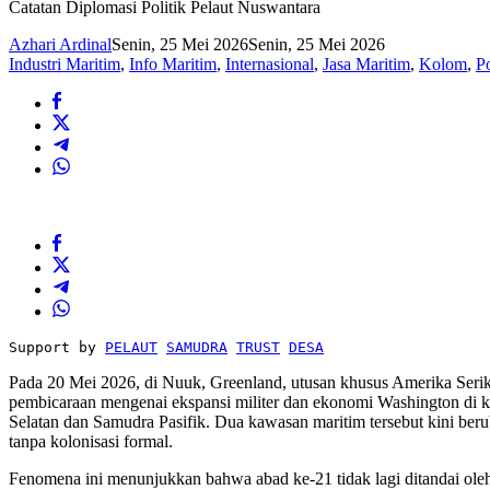
Catatan Diplomasi Politik Pelaut Nuswantara
Azhari Ardinal
Senin, 25 Mei 2026
Senin, 25 Mei 2026
Industri Maritim
,
Info Maritim
,
Internasional
,
Jasa Maritim
,
Kolom
,
Po
Support by 
PELAUT
SAMUDRA
TRUST
DESA
Pada 20 Mei 2026, di Nuuk, Greenland, utusan khusus Amerika Serika
pembicaraan mengenai ekspansi militer dan ekonomi Washington di ka
Selatan dan Samudra Pasifik. Dua kawasan maritim tersebut kini ber
tanpa kolonisasi formal.
Fenomena ini menunjukkan bahwa abad ke-21 tidak lagi ditandai oleh p