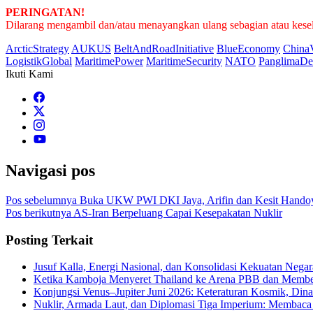
PERINGATAN!
Dilarang mengambil dan/atau menayangkan ulang sebagian atau keseluru
ArcticStrategy
AUKUS
BeltAndRoadInitiative
BlueEconomy
China
LogistikGlobal
MaritimePower
MaritimeSecurity
NATO
PanglimaDe
Ikuti Kami
Navigasi pos
Pos sebelumnya
Buka UKW PWI DKI Jaya, Arifin dan Kesit Handoyo
Pos berikutnya
AS-Iran Berpeluang Capai Kesepakatan Nuklir
Posting Terkait
Jusuf Kalla, Energi Nasional, dan Konsolidasi Kekuatan Negar
Ketika Kamboja Menyeret Thailand ke Arena PBB dan Membe
Konjungsi Venus–Jupiter Juni 2026: Keteraturan Kosmik, Din
Nuklir, Armada Laut, dan Diplomasi Tiga Imperium: Membaca 