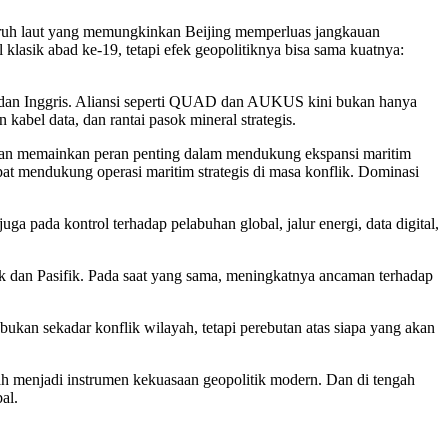
garuh laut yang memungkinkan Beijing memperluas jangkauan
 klasik abad ke-19, tetapi efek geopolitiknya bisa sama kuatnya:
a, dan Inggris. Aliansi seperti QUAD dan AUKUS kini bukan hanya
abel data, dan rantai pasok mineral strategis.
nia dan memainkan peran penting dalam mendukung ekspansi maritim
at mendukung operasi maritim strategis di masa konflik. Dominasi
ga pada kontrol terhadap pelabuhan global, jalur energi, data digital,
k dan Pasifik. Pada saat yang sama, meningkatnya ancaman terhadap
ukan sekadar konflik wilayah, tetapi perebutan atas siapa yang akan
lah menjadi instrumen kekuasaan geopolitik modern. Dan di tengah
al.