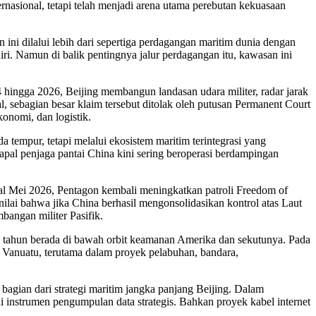
ernasional, tetapi telah menjadi arena utama perebutan kekuasaan
n ini dilalui lebih dari sepertiga perdagangan maritim dunia dengan
diri. Namun di balik pentingnya jalur perdagangan itu, kawasan ini
hingga 2026, Beijing membangun landasan udara militer, radar jarak
nal, sebagian besar klaim tersebut ditolak oleh putusan Permanent Court
onomi, dan logistik.
tempur, tetapi melalui ekosistem maritim terintegrasi yang
apal penjaga pantai China kini sering beroperasi berdampingan
al Mei 2026, Pentagon kembali meningkatkan patroli Freedom of
ilai bahwa jika China berhasil mengonsolidasikan kontrol atas Laut
angan militer Pasifik.
an tahun berada di bawah orbit keamanan Amerika dan sekutunya. Pada
n Vanuatu, terutama dalam proyek pelabuhan, bandara,
agian dari strategi maritim jangka panjang Beijing. Dalam
adi instrumen pengumpulan data strategis. Bahkan proyek kabel internet