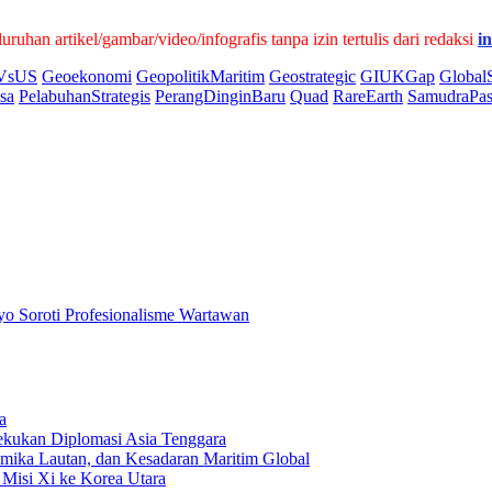
han artikel/gambar/video/infografis tanpa izin tertulis dari redaksi
i
VsUS
Geoekonomi
GeopolitikMaritim
Geostrategic
GIUKGap
Global
sa
PelabuhanStrategis
PerangDinginBaru
Quad
RareEarth
SamudraPas
 Soroti Profesionalisme Wartawan
a
kukan Diplomasi Asia Tenggara
amika Lautan, dan Kesadaran Maritim Global
Misi Xi ke Korea Utara