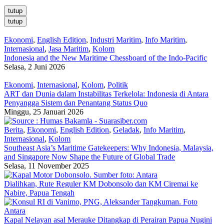
tutup
tutup
Ekonomi
,
English Edition
,
Industri Maritim
,
Info Maritim
,
Internasional
,
Jasa Maritim
,
Kolom
Indonesia and the New Maritime Chessboard of the Indo-Pacific
Selasa, 2 Juni 2026
Ekonomi
,
Internasional
,
Kolom
,
Politik
ART dan Dunia dalam Instabilitas Terkelola: Indonesia di Antara
Penyangga Sistem dan Penantang Status Quo
Minggu, 25 Januari 2026
Berita
,
Ekonomi
,
English Edition
,
Geladak
,
Info Maritim
,
Internasional
,
Kolom
Southeast Asia’s Maritime Gatekeepers: Why Indonesia, Malaysia,
and Singapore Now Shape the Future of Global Trade
Selasa, 11 November 2025
Dialihkan, Rute Reguler KM Dobonsolo dan KM Ciremai ke
Nabire, Papua Tengah
Kapal Nelayan asal Merauke Ditangkap di Perairan Papua Nugini