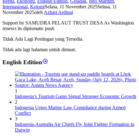
Berita
,
Ekonomi
,
English Edition
,
Geladak
,
Info Maritim
,
Internasional
,
Kolom
|
Selasa, 11 November 2025
Selasa, 11
November 2025
oleh
Azhari Ardinal
Support by SAMUDRA PELAUT TRUST DESA As Washington
renews its diplomatic push
Tidak Ada Lagi Postingan yang Tersedia.
Tidak ada lagi halaman untuk dimuat.
English Edition
1
Indonesia’s Tourism Gains Signal Stronger Economic Growth
2
Indonesia Urges Marine Law Compliance during Armed
Conflict
3
Indonesia-Australia Air Chiefs Fly Joint Fighter Formation in
Darwin