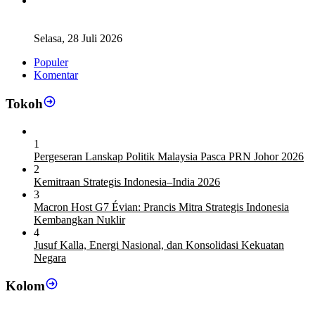
Legislator Komisi XI DPR RI: Pengganti Perry Warjiyo
Wajib Jaga Independensi BI
Selasa, 28 Juli 2026
Populer
Komentar
Tokoh
1
Pergeseran Lanskap Politik Malaysia Pasca PRN Johor 2026
2
Kemitraan Strategis Indonesia–India 2026
3
Macron Host G7 Évian: Prancis Mitra Strategis Indonesia
Kembangkan Nuklir
4
Jusuf Kalla, Energi Nasional, dan Konsolidasi Kekuatan
Negara
Kolom