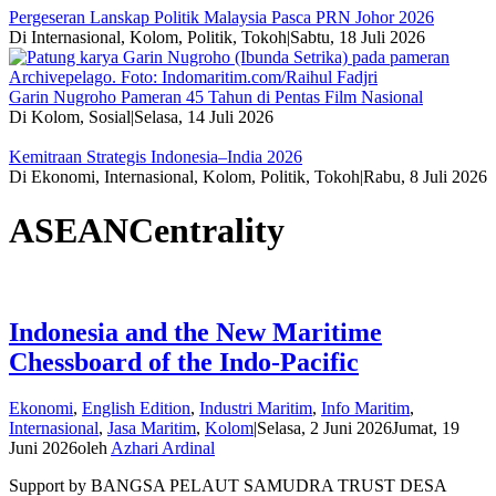
Pergeseran Lanskap Politik Malaysia Pasca PRN Johor 2026
Di Internasional, Kolom, Politik, Tokoh
|
Sabtu, 18 Juli 2026
Garin Nugroho Pameran 45 Tahun di Pentas Film Nasional
Di Kolom, Sosial
|
Selasa, 14 Juli 2026
Kemitraan Strategis Indonesia–India 2026
Di Ekonomi, Internasional, Kolom, Politik, Tokoh
|
Rabu, 8 Juli 2026
ASEANCentrality
Indonesia and the New Maritime
Chessboard of the Indo-Pacific
Ekonomi
,
English Edition
,
Industri Maritim
,
Info Maritim
,
Internasional
,
Jasa Maritim
,
Kolom
|
Selasa, 2 Juni 2026
Jumat, 19
Juni 2026
oleh
Azhari Ardinal
Support by BANGSA PELAUT SAMUDRA TRUST DESA