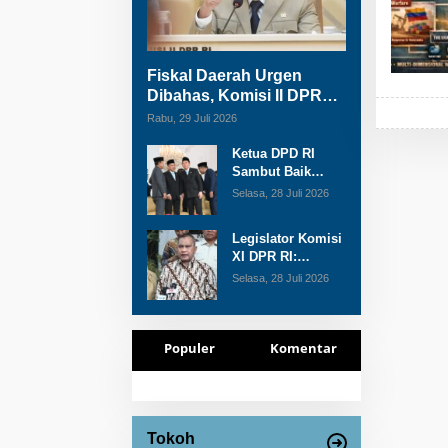
Fiskal Daerah Urgen
Dibahas, Komisi II DPR
akan Gelar RDP Meski
Rabu, 29 Juli 2026
Masa Reses
Ketua DPD RI
Sambut Baik
Skema Top Up
Selasa, 28 Juli 2026
Anggaran bagi
Daerah
Legislator Komisi
XI DPR RI:
Pengganti Perry
Selasa, 28 Juli 2026
Warjiyo Wajib
Jaga
Independensi BI
Populer
Komentar
Tokoh