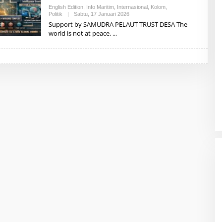
English Edition
,
Info Maritim
,
Internasional
,
Kolom
,
Politik
|
Sabtu, 17 Januari 2026
O
L
Support by SAMUDRA PELAUT TRUST DESA The
E
world is not at peace.
H
A
Z
H
A
R
I
A
R
D
I
N
A
L