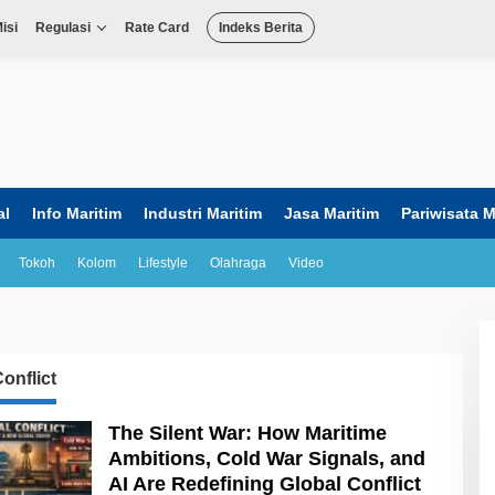
isi
Regulasi
Rate Card
Indeks Berita
al
Info Maritim
Industri Maritim
Jasa Maritim
Pariwisata M
Tokoh
Kolom
Lifestyle
Olahraga
Video
onflict
The Silent War: How Maritime
Ambitions, Cold War Signals, and
AI Are Redefining Global Conflict