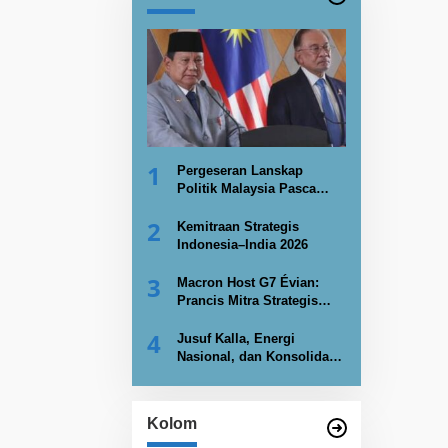
1
Pergeseran Lanskap
Politik Malaysia Pasca
PRN Johor 2026
2
Kemitraan Strategis
Indonesia–India 2026
3
Macron Host G7 Évian:
Prancis Mitra Strategis
Indonesia Kembangkan
4
Nuklir
Jusuf Kalla, Energi
Nasional, dan Konsolidasi
Kekuatan Negara
Kolom