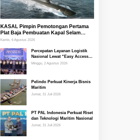
KASAL Pimpin Pemotongan Pertama
Plat Baja Pembuatan Kapal Selam
Scorpene
Kamis, 6 Agustus 2026
Percepatan Layanan Logistik
Nasional Lewat “Easy Access
Zone Integration”
Minggu, 2 Agustus 2026
Pelindo Perkuat Kinerja Bisnis
Maritim
Jumat, 31 Juli 2026
PT PAL Indonesia Perkuat Riset
dan Teknologi Maritim Nasional
Jumat, 31 Juli 2026