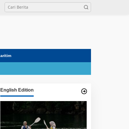
tutup
aritim
English Edition