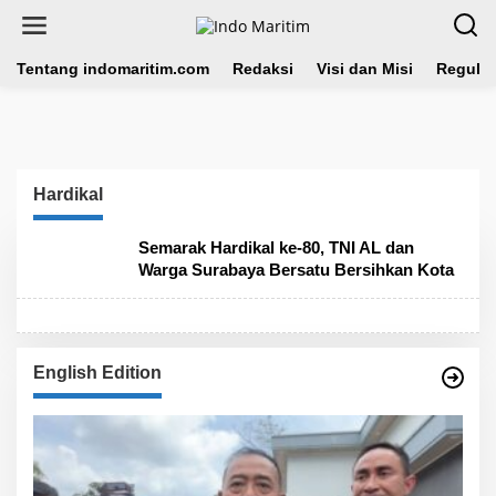
L
e
w
a
Tentang indomaritim.com
Redaksi
Visi dan Misi
Regulas
t
i
k
e
k
o
Hardikal
n
t
e
Semarak Hardikal ke-80, TNI AL dan
n
Warga Surabaya Bersatu Bersihkan Kota
English Edition