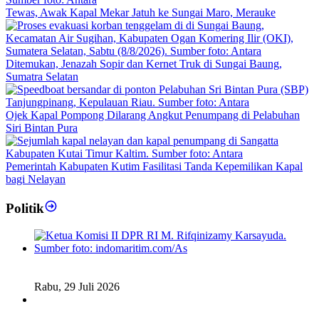
Tewas, Awak Kapal Mekar Jatuh ke Sungai Maro, Merauke
Ditemukan, Jenazah Sopir dan Kernet Truk di Sungai Baung,
Sumatra Selatan
Ojek Kapal Pompong Dilarang Angkut Penumpang di Pelabuhan
Siri Bintan Pura
Pemerintah Kabupaten Kutim Fasilitasi Tanda Kepemilikan Kapal
bagi Nelayan
Politik
Fiskal Daerah Urgen Dibahas, Komisi II DPR akan Gelar
RDP Meski Masa Reses
Rabu, 29 Juli 2026
Ketua DPD RI Sambut Baik Skema Top Up Anggaran bagi