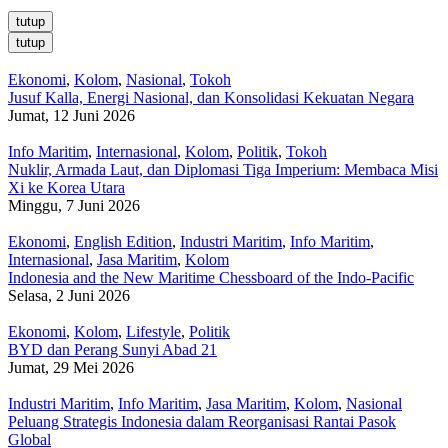
tutup
tutup
Ekonomi
,
Kolom
,
Nasional
,
Tokoh
Jusuf Kalla, Energi Nasional, dan Konsolidasi Kekuatan Negara
Jumat, 12 Juni 2026
Info Maritim
,
Internasional
,
Kolom
,
Politik
,
Tokoh
Nuklir, Armada Laut, dan Diplomasi Tiga Imperium: Membaca Misi
Xi ke Korea Utara
Minggu, 7 Juni 2026
Ekonomi
,
English Edition
,
Industri Maritim
,
Info Maritim
,
Internasional
,
Jasa Maritim
,
Kolom
Indonesia and the New Maritime Chessboard of the Indo-Pacific
Selasa, 2 Juni 2026
Ekonomi
,
Kolom
,
Lifestyle
,
Politik
BYD dan Perang Sunyi Abad 21
Jumat, 29 Mei 2026
Industri Maritim
,
Info Maritim
,
Jasa Maritim
,
Kolom
,
Nasional
Peluang Strategis Indonesia dalam Reorganisasi Rantai Pasok
Global