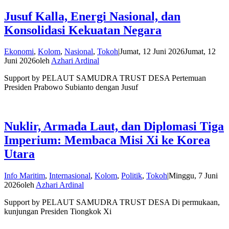
Jusuf Kalla, Energi Nasional, dan
Konsolidasi Kekuatan Negara
Ekonomi
,
Kolom
,
Nasional
,
Tokoh
|
Jumat, 12 Juni 2026
Jumat, 12
Juni 2026
oleh
Azhari Ardinal
Support by PELAUT SAMUDRA TRUST DESA Pertemuan
Presiden Prabowo Subianto dengan Jusuf
Nuklir, Armada Laut, dan Diplomasi Tiga
Imperium: Membaca Misi Xi ke Korea
Utara
Info Maritim
,
Internasional
,
Kolom
,
Politik
,
Tokoh
|
Minggu, 7 Juni
2026
oleh
Azhari Ardinal
Support by PELAUT SAMUDRA TRUST DESA Di permukaan,
kunjungan Presiden Tiongkok Xi