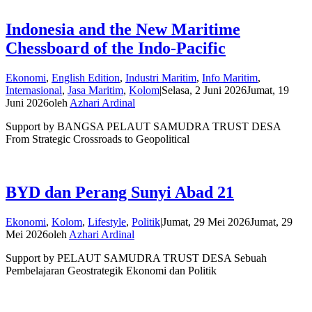
Indonesia and the New Maritime
Chessboard of the Indo-Pacific
Ekonomi
,
English Edition
,
Industri Maritim
,
Info Maritim
,
Internasional
,
Jasa Maritim
,
Kolom
|
Selasa, 2 Juni 2026
Jumat, 19
Juni 2026
oleh
Azhari Ardinal
Support by BANGSA PELAUT SAMUDRA TRUST DESA
From Strategic Crossroads to Geopolitical
BYD dan Perang Sunyi Abad 21
Ekonomi
,
Kolom
,
Lifestyle
,
Politik
|
Jumat, 29 Mei 2026
Jumat, 29
Mei 2026
oleh
Azhari Ardinal
Support by PELAUT SAMUDRA TRUST DESA Sebuah
Pembelajaran Geostrategik Ekonomi dan Politik