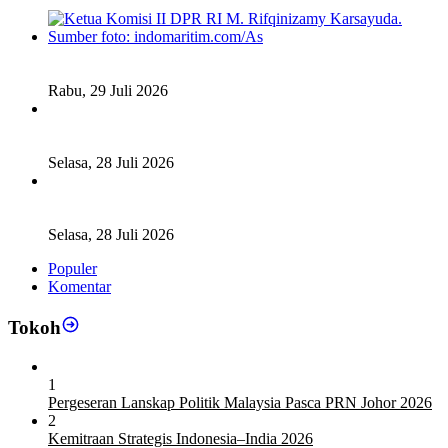
Fiskal Daerah Urgen Dibahas, Komisi II DPR akan Gelar
RDP Meski Masa Reses
Rabu, 29 Juli 2026
Ketua DPD RI Sambut Baik Skema Top Up Anggaran bagi
Daerah
Selasa, 28 Juli 2026
Legislator Komisi XI DPR RI: Pengganti Perry Warjiyo
Wajib Jaga Independensi BI
Selasa, 28 Juli 2026
Populer
Komentar
Tokoh
1
Pergeseran Lanskap Politik Malaysia Pasca PRN Johor 2026
2
Kemitraan Strategis Indonesia–India 2026