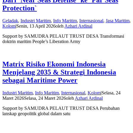
Dari `Near Seas Defense` ke `Far Seas
Protection`
Geladak
,
Industri Maritim
,
Info Maritim
,
Internasional
,
Jasa Maritim
,
Kolom
|
Senin, 13 April 2026
oleh
Azhari Ardinal
Support by SAMUDRA PELAUT TRUST DESA Transformasi
doktrin maritim People’s Liberation Army
Matrix Risiko Ekonomi Indonesia
Menjelang 2035 & Strategi Indonesia
sebagai Maritime Power
Industri Maritim
,
Info Maritim
,
Internasional
,
Kolom
|
Selasa, 24
Maret 2026
Selasa, 24 Maret 2026
oleh
Azhari Ardinal
Support by SAMUDRA PELAUT TRUST DESA Perubahan
lanskap geopolitik global dalam satu