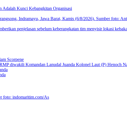
 Adalah Kunci Kebangkitan Organisasi
lam Scorpene
nda
P Meski Masa Reses
erah