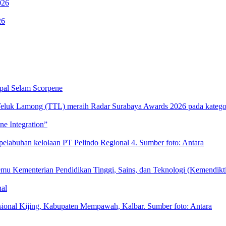
026
26
pal Selam Scorpene
e Integration”
nal