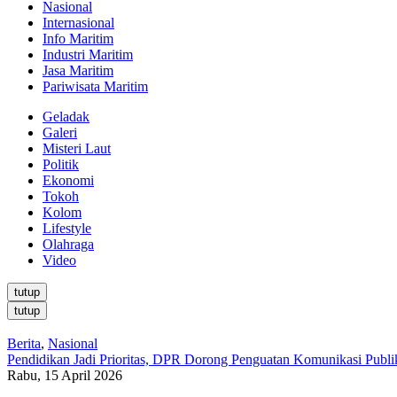
Nasional
Internasional
Info Maritim
Industri Maritim
Jasa Maritim
Pariwisata Maritim
Geladak
Galeri
Misteri Laut
Politik
Ekonomi
Tokoh
Kolom
Lifestyle
Olahraga
Video
tutup
tutup
Berita
,
Nasional
Pendidikan Jadi Prioritas, DPR Dorong Penguatan Komunikasi Pub
Rabu, 15 April 2026