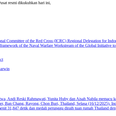
sat resmi dikukuhkan hari ini,
ct
Darwin