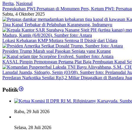
Berita
,
Nasional
Pengukuhan PWI Persatuan di Monumen Pers, Ketum PWI: Persatuan
Sabtu, 4 Oktober 2025
Tiga Kapal Terbakar di Pelabuhan Karangsong, Indramayu
Lokasi Kebakaran KMP Mutiara Sentosa II Disisir dari Udara
Presiden Trump Marah soal Pasokan Senjata yang Kurang
KASAL Pimpin Pemotongan Pertama Plat Baja Pembuatan Kapal Se
Peredaran Narkotika Senilai Rp3,2 Miliar Digagalkan di Bandara Jua
Politik
Fiskal Daerah Urgen Dibahas, Komisi II DPR akan Gelar RD
Rabu, 29 Juli 2026
Ketua DPD RI Sambut Baik Skema Top Up Anggaran bagi Da
Selasa, 28 Juli 2026