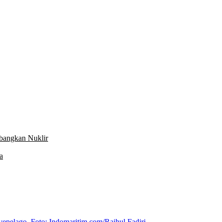
Jaga Independensi BI
mbangkan Nuklir
a