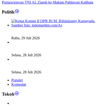
Purnawirawan TNI AL Ziarah ke Makam Pahlawan Kalibata
Politik
Fiskal Daerah Urgen Dibahas, Komisi II DPR akan Gelar
RDP Meski Masa Reses
Rabu, 29 Juli 2026
Ketua DPD RI Sambut Baik Skema Top Up Anggaran bagi
Daerah
Selasa, 28 Juli 2026
Legislator Komisi XI DPR RI: Pengganti Perry Warjiyo
Wajib Jaga Independensi BI
Selasa, 28 Juli 2026
Populer
Komentar
Tokoh