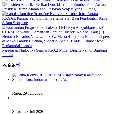
Presiden Trump Marah soal Pasokan Senjata yang Kurang
KASAL Pimpin Pemotongan Pertama Plat Baja Pembuatan Kapal
Selam Scorpene
Peredaran Narkotika Senilai Rp3,2 Miliar Digagalkan di Bandara
Juanda
Politik
Fiskal Daerah Urgen Dibahas, Komisi II DPR akan Gelar
RDP Meski Masa Reses
Rabu, 29 Juli 2026
Ketua DPD RI Sambut Baik Skema Top Up Anggaran bagi
Daerah
Selasa, 28 Juli 2026