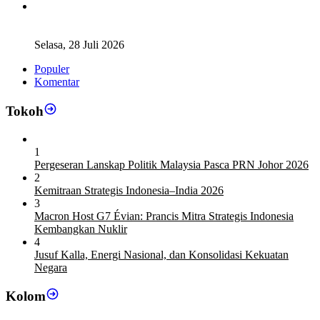
Legislator Komisi XI DPR RI: Pengganti Perry Warjiyo
Wajib Jaga Independensi BI
Selasa, 28 Juli 2026
Populer
Komentar
Tokoh
1
Pergeseran Lanskap Politik Malaysia Pasca PRN Johor 2026
2
Kemitraan Strategis Indonesia–India 2026
3
Macron Host G7 Évian: Prancis Mitra Strategis Indonesia
Kembangkan Nuklir
4
Jusuf Kalla, Energi Nasional, dan Konsolidasi Kekuatan
Negara
Kolom