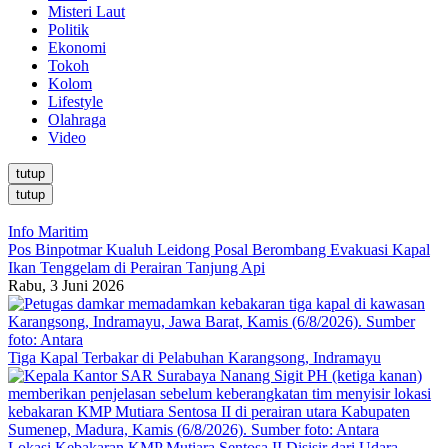
Misteri Laut
Politik
Ekonomi
Tokoh
Kolom
Lifestyle
Olahraga
Video
tutup
tutup
Info Maritim
Pos Binpotmar Kualuh Leidong Posal Berombang Evakuasi Kapal
Ikan Tenggelam di Perairan Tanjung Api
Rabu, 3 Juni 2026
Tiga Kapal Terbakar di Pelabuhan Karangsong, Indramayu
Lokasi Kebakaran KMP Mutiara Sentosa II Disisir dari Udara