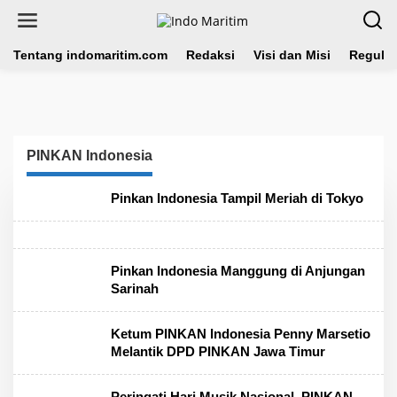
L
e
w
a
Tentang indomaritim.com
Redaksi
Visi dan Misi
Regulas
t
i
k
e
k
o
PINKAN Indonesia
n
t
e
Pinkan Indonesia Tampil Meriah di Tokyo
n
Pinkan Indonesia Manggung di Anjungan
Sarinah
Ketum PINKAN Indonesia Penny Marsetio
Melantik DPD PINKAN Jawa Timur
Peringati Hari Musik Nasional, PINKAN