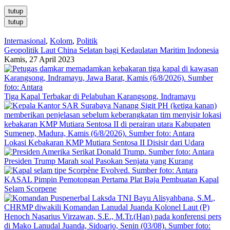
tutup
tutup
Internasional
,
Kolom
,
Politik
Geopolitik Laut China Selatan bagi Kedaulatan Maritim Indonesia
Kamis, 27 April 2023
Tiga Kapal Terbakar di Pelabuhan Karangsong, Indramayu
Lokasi Kebakaran KMP Mutiara Sentosa II Disisir dari Udara
Presiden Trump Marah soal Pasokan Senjata yang Kurang
KASAL Pimpin Pemotongan Pertama Plat Baja Pembuatan Kapal
Selam Scorpene