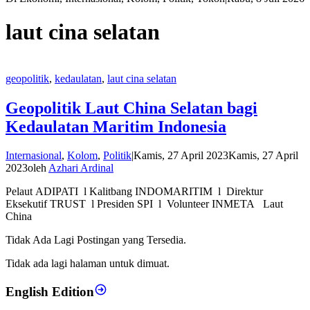
laut cina selatan
geopolitik
,
kedaulatan
,
laut cina selatan
Geopolitik Laut China Selatan bagi
Kedaulatan Maritim Indonesia
Internasional
,
Kolom
,
Politik
|
Kamis, 27 April 2023
Kamis, 27 April
2023
oleh
Azhari Ardinal
Pelaut ADIPATI l Kalitbang INDOMARITIM l Direktur
Eksekutif TRUST l Presiden SPI l Volunteer INMETA Laut
China
Tidak Ada Lagi Postingan yang Tersedia.
Tidak ada lagi halaman untuk dimuat.
English Edition