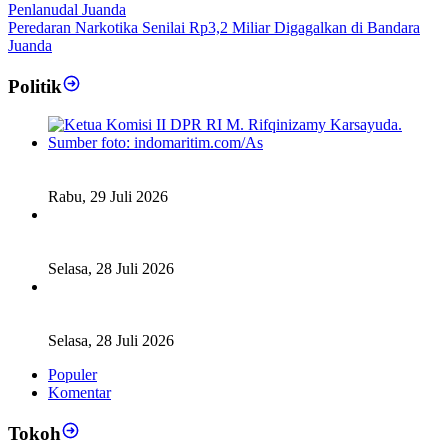
Peredaran Narkotika Senilai Rp3,2 Miliar Digagalkan di Bandara
Juanda
Politik
Fiskal Daerah Urgen Dibahas, Komisi II DPR akan Gelar
RDP Meski Masa Reses
Rabu, 29 Juli 2026
Ketua DPD RI Sambut Baik Skema Top Up Anggaran bagi
Daerah
Selasa, 28 Juli 2026
Legislator Komisi XI DPR RI: Pengganti Perry Warjiyo
Wajib Jaga Independensi BI
Selasa, 28 Juli 2026
Populer
Komentar
Tokoh