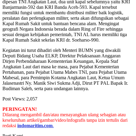
dipesan TNI Angkatan Laut, dua unit kapal sebelumnya yaitu KRI
Banjarmasin-592 dan KRI Banda Aceh-593. Kapal tersebut
memiliki fungsi untuk membantu distribusi militer baik logistik,
peralatan dan perlengkapan militer, serta akan difungsikan sebagai
Kapal Rumah Sakit untuk bantuan bencana alam. Mengingat
geografi Negara Indonesia berada dalam Ring of Fire sehingga
sesuai dengan kebijakan pemerintah, TNI AL harus memiliki tiga
Kapal Rumah Sakit sekelas KRI dr. Soeharso-990.
Kegiatan ini turut dihadiri oleh Menteri BUMN yang diwakili
Deputi Bidang Usaha ELKP, Direktur Pelaksanaan Anggaran
Dirjen Perbendaharaan Kementerian Keuangan, Kepala Staf
Angkatan Laut dari masa ke masa, para Pejabat Kementerian
Pertahanan, para Pejabat Utama Mabes TNI, para Pejabat Utama
Mabesal, para Pemimpin Kotama Angkatan Laut, Ketua Umum
Jalasenastri Ny. Manik Siwi Sukma Adji, Dirut PT PAL Bapak Ir.
Budiman Saleh, serta para undangan lainnya.
Post Views:
2,057
PERINGATAN!
Dilarang mengambil dan/atau menayangkan ulang sebagian atau
keseluruhan artikel/gambar/video/infografis tanpa izin tertulis dari
redaksi
indomaritim.com
.
Ikuti Kami