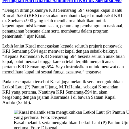
Peringatan Hari Dharma Samudera di KRI dr. Soeharso-990
“Dengan difungsikannya KRI Semarang-594 sebagai kapal Bantu
Rumah Sakit (BRS) maka akan membantu kapal rumah sakit KRI
dr. Soeharso-990 yang telah mendharma bhaktikan untuk
kepentingan misi kemanusiaan, penunjang pembangunan nasional,
penanganan bencana alam serta membantu dalam program
pemerintah,” ujar Kasal.
Lebih lanjut Kasal menegaskan kepada seluruh prajurit pengawak
KRI Semarang-594 agar merawat kapal dengan sebaik-baiknya.
“Kepada Komandan KRI Semarang-594 beserta seluruh anak buah
kapal, patut merasa bangga karena telah terpilih menjadi anak
pertama KRI Semarang-594. Saya instruksikan untuk merawat dan
memelihara kapal ini sesuai fungsi azasinya,” tegasnya.
Pada kesempatan tersebut Kasal juga melantik serta mengukuhkan
Letkol Laut (P) Pantun Ujung, M.Tr.Hanla., sebagai Komandan
KRI yang pertama. Nantinya KRI Semarang-594 ini akan
bergabung dengan jajaran Koarmada I di bawah Satuan Kapal
Amfibi (Satfib).
Kasal melantik serta mengukuhkan Letkol Laut (P) Pantun Uj
pertama. Foto: Dispenal