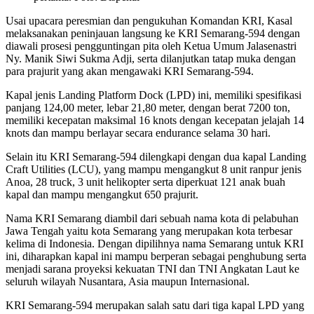
Usai upacara peresmian dan pengukuhan Komandan KRI, Kasal
melaksanakan peninjauan langsung ke KRI Semarang-594 dengan
diawali prosesi pengguntingan pita oleh Ketua Umum Jalasenastri
Ny. Manik Siwi Sukma Adji, serta dilanjutkan tatap muka dengan
para prajurit yang akan mengawaki KRI Semarang-594.
Kapal jenis Landing Platform Dock (LPD) ini, memiliki spesifikasi
panjang 124,00 meter, lebar 21,80 meter, dengan berat 7200 ton,
memiliki kecepatan maksimal 16 knots dengan kecepatan jelajah 14
knots dan mampu berlayar secara endurance selama 30 hari.
Selain itu KRI Semarang-594 dilengkapi dengan dua kapal Landing
Craft Utilities (LCU), yang mampu mengangkut 8 unit ranpur jenis
Anoa, 28 truck, 3 unit helikopter serta diperkuat 121 anak buah
kapal dan mampu mengangkut 650 prajurit.
Nama KRI Semarang diambil dari sebuah nama kota di pelabuhan
Jawa Tengah yaitu kota Semarang yang merupakan kota terbesar
kelima di Indonesia. Dengan dipilihnya nama Semarang untuk KRI
ini, diharapkan kapal ini mampu berperan sebagai penghubung serta
menjadi sarana proyeksi kekuatan TNI dan TNI Angkatan Laut ke
seluruh wilayah Nusantara, Asia maupun Internasional.
KRI Semarang-594 merupakan salah satu dari tiga kapal LPD yang