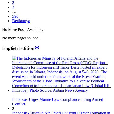
2
3
…
596
Berikutnya
No More Posts Available.
No more pages to load.
English Edition
1
Indonesia Urges Marine Law Compliance during Armed
Conflict
2
Indonesia-Australia Air Chiefs Fly Joint Fighter Formation in