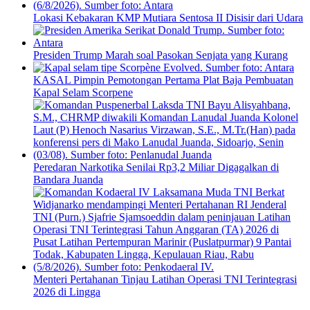
Lokasi Kebakaran KMP Mutiara Sentosa II Disisir dari Udara
Presiden Trump Marah soal Pasokan Senjata yang Kurang
KASAL Pimpin Pemotongan Pertama Plat Baja Pembuatan
Kapal Selam Scorpene
Peredaran Narkotika Senilai Rp3,2 Miliar Digagalkan di
Bandara Juanda
Menteri Pertahanan Tinjau Latihan Operasi TNI Terintegrasi
2026 di Lingga