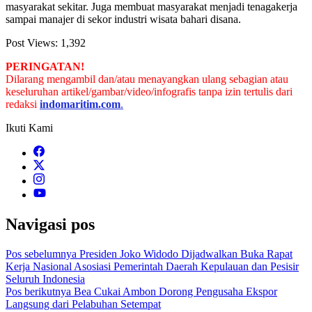
masyarakat sekitar. Juga membuat masyarakat menjadi tenagakerja
sampai manajer di sekor industri wisata bahari disana.
Post Views:
1,392
PERINGATAN!
Dilarang mengambil dan/atau menayangkan ulang sebagian atau
keseluruhan artikel/gambar/video/infografis tanpa izin tertulis dari
redaksi
indomaritim.com
.
Ikuti Kami
Navigasi pos
Pos sebelumnya
Presiden Joko Widodo Dijadwalkan Buka Rapat
Kerja Nasional Asosiasi Pemerintah Daerah Kepulauan dan Pesisir
Seluruh Indonesia
Pos berikutnya
Bea Cukai Ambon Dorong Pengusaha Ekspor
Langsung dari Pelabuhan Setempat