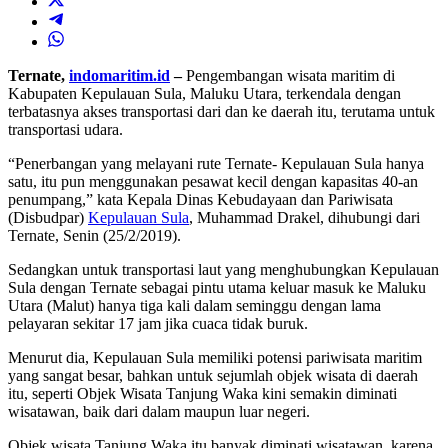
Ternate,
indomaritim.id
–
Pengembangan wisata maritim di
Kabupaten Kepulauan Sula, Maluku Utara, terkendala dengan
terbatasnya akses transportasi dari dan ke daerah itu, terutama untuk
transportasi udara.
“Penerbangan yang melayani rute Ternate- Kepulauan Sula hanya
satu, itu pun menggunakan pesawat kecil dengan kapasitas 40-an
penumpang,” kata Kepala Dinas Kebudayaan dan Pariwisata
(Disbudpar)
Kepulauan Sula
, Muhammad Drakel, dihubungi dari
Ternate, Senin (25/2/2019).
Sedangkan untuk transportasi laut yang menghubungkan Kepulauan
Sula dengan Ternate sebagai pintu utama keluar masuk ke Maluku
Utara (Malut) hanya tiga kali dalam seminggu dengan lama
pelayaran sekitar 17 jam jika cuaca tidak buruk.
Menurut dia, Kepulauan Sula memiliki potensi pariwisata maritim
yang sangat besar, bahkan untuk sejumlah objek wisata di daerah
itu, seperti Objek Wisata Tanjung Waka kini semakin diminati
wisatawan, baik dari dalam maupun luar negeri.
Objek wisata Tanjung Waka itu banyak diminati wisatawan, karena