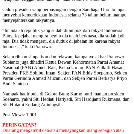
Calon presiden yang berpasangan dengan Sandiaga Uno itu juga
menyebut kemerdekaan Indonesia selama 73 tahun belum mampu
menyejahterakan rakyatnya.
“Ini adalah republik yang sudah dirampok dari rakyat Indonesia.
Banyak pejabat mengira begitu dia telah berkuasa, dia sudah jadi
raja. Dia tidak mengerti, dia duduk di jabatan itu karena rakyat
Indonesia,” kata Prabowo.
Selain ribuan simpatisan dan relawan, kampanye akbar Prabowo
Subianto juga dihadiri Ketua Dewan Kehormatan Partai Amanat
Nasional (PAN) Amien Rais, Ketua Umum PAN Zulkifli Hasan,
Presiden PKS Sohibul Iman, Sekjen PAN Eddy Soeparno, Sekjen
Partai Gerindra Ahmad Muzani, dan Sekjen Partai Berkarya Priyo
Budi Santoso.
Nampak hadir pula di Gelora Bung Karno putri mantan presiden
Soeharto, yakni Siti Hediati Hariyadi, Siti Hardijanti Rukmana, dan
Siti Hutami Endang Adiningsih.
Post Views:
1,901
PERINGATAN!
Dilarang mengambil dan/atau menayangkan ulang sebagian atau