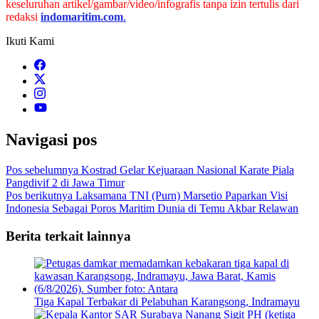
keseluruhan artikel/gambar/video/infografis tanpa izin tertulis dari
redaksi
indomaritim.com
.
Ikuti Kami
Navigasi pos
Pos sebelumnya
Kostrad Gelar Kejuaraan Nasional Karate Piala
Pangdivif 2 di Jawa Timur
Pos berikutnya
Laksamana TNI (Purn) Marsetio Paparkan Visi
Indonesia Sebagai Poros Maritim Dunia di Temu Akbar Relawan
Berita terkait lainnya
Tiga Kapal Terbakar di Pelabuhan Karangsong, Indramayu