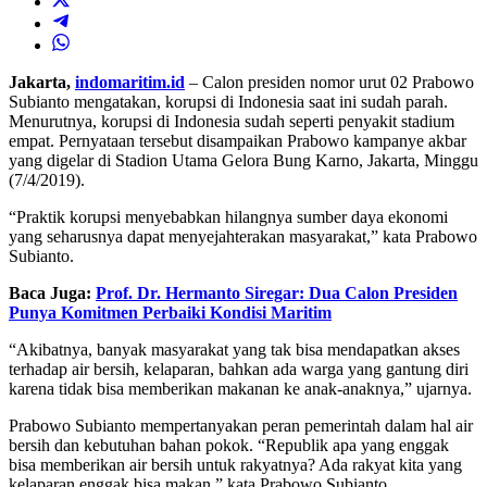
Jakarta,
indomaritim.id
– Calon presiden nomor urut 02 Prabowo
Subianto mengatakan, korupsi di Indonesia saat ini sudah parah.
Menurutnya, korupsi di Indonesia sudah seperti penyakit stadium
empat. Pernyataan tersebut disampaikan Prabowo kampanye akbar
yang digelar di Stadion Utama Gelora Bung Karno, Jakarta, Minggu
(7/4/2019).
“Praktik korupsi menyebabkan hilangnya sumber daya ekonomi
yang seharusnya dapat menyejahterakan masyarakat,” kata Prabowo
Subianto.
Baca Juga:
Prof. Dr. Hermanto Siregar: Dua Calon Presiden
Punya Komitmen Perbaiki Kondisi Maritim
“Akibatnya, banyak masyarakat yang tak bisa mendapatkan akses
terhadap air bersih, kelaparan, bahkan ada warga yang gantung diri
karena tidak bisa memberikan makanan ke anak-anaknya,” ujarnya.
Prabowo Subianto mempertanyakan peran pemerintah dalam hal air
bersih dan kebutuhan bahan pokok. “Republik apa yang enggak
bisa memberikan air bersih untuk rakyatnya? Ada rakyat kita yang
kelaparan enggak bisa makan,” kata Prabowo Subianto.