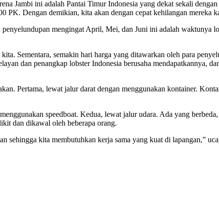
rena Jambi ini adalah Pantai Timur Indonesia yang dekat sekali denga
00 PK. Dengan demikian, kita akan dengan cepat kehilangan mereka ka
nyelundupan mengingat April, Mei, dan Juni ini adalah waktunya lobs
 kita. Sementara, semakin hari harga yang ditawarkan oleh para penye
layan dan penangkap lobster Indonesia berusaha mendapatkannya, dan 
an. Pertama, lewat jalur darat dengan menggunakan kontainer. Kontain
n menggunakan speedboat. Kedua, lewat jalur udara. Ada yang berbeda,
kit dan dikawal oleh beberapa orang.
n sehingga kita membutuhkan kerja sama yang kuat di lapangan,” uc