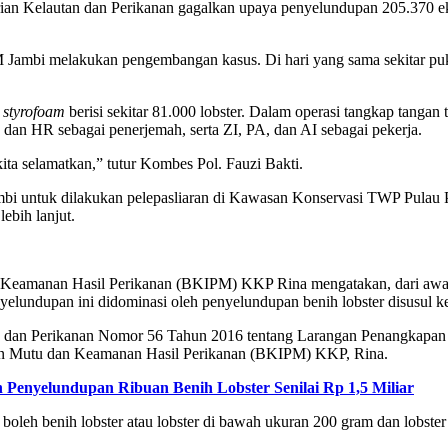
rian Kelautan dan Perikanan gagalkan upaya penyelundupan 205.370 e
M Jambi melakukan pengembangan kasus. Di hari yang sama sekitar pu
 styrofoam
berisi sekitar 81.000 lobster. Dalam operasi tangkap tangan 
an HR sebagai penerjemah, serta ZI, PA, dan AI sebagai pekerja.
kita selamatkan,” tutur Kombes Pol. Fauzi Bakti.
mbi untuk dilakukan pelepasliaran di Kawasan Konservasi TWP Pulau 
ebih lanjut.
n Keamanan Hasil Perikanan (BKIPM) KKP Rina mengatakan, dari awal
lundupan ini didominasi oleh penyelundupan benih lobster disusul kepi
n dan Perikanan Nomor 56 Tahun 2016 tentang Larangan Penangkapan d
ian Mutu dan Keamanan Hasil Perikanan (BKIPM) KKP, Rina.
 Penyelundupan Ribuan Benih Lobster Senilai Rp 1,5 Miliar
oleh benih lobster atau lobster di bawah ukuran 200 gram dan lobster 