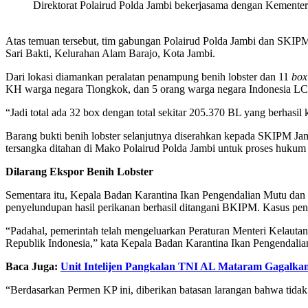
Direktorat Polairud Polda Jambi bekerjasama dengan Kemente
Atas temuan tersebut, tim gabungan Polairud Polda Jambi dan SKIP
Sari Bakti, Kelurahan Alam Barajo, Kota Jambi.
Dari lokasi diamankan peralatan penampung benih lobster dan 11
box
KH warga negara Tiongkok, dan 5 orang warga negara Indonesia LC d
“Jadi total ada 32 box dengan total sekitar 205.370 BL yang berhasil 
Barang bukti benih lobster selanjutnya diserahkan kepada SKIPM Ja
tersangka ditahan di Mako Polairud Polda Jambi untuk proses hukum l
Dilarang Ekspor Benih Lobster
Sementara itu, Kepala Badan Karantina Ikan Pengendalian Mutu da
penyelundupan hasil perikanan berhasil ditangani BKIPM. Kasus penye
“Padahal, pemerintah telah mengeluarkan Peraturan Menteri Kelauta
Republik Indonesia,” kata Kepala Badan Karantina Ikan Pengendal
Baca Juga:
Unit Intelijen Pangkalan TNI AL Mataram Gagalkan
“Berdasarkan Permen KP ini, diberikan batasan larangan bahwa tidak b