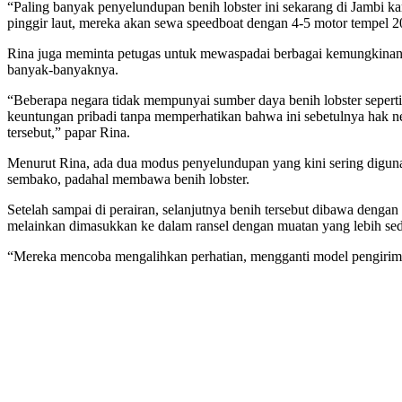
“Paling banyak penyelundupan benih lobster ini sekarang di Jambi ka
pinggir laut, mereka akan sewa speedboat dengan 4-5 motor tempel 2
Rina juga meminta petugas untuk mewaspadai berbagai kemungkinan pe
banyak-banyaknya.
“Beberapa negara tidak mempunyai sumber daya benih lobster seperti
keuntungan pribadi tanpa memperhatikan bahwa ini sebetulnya hak ne
tersebut,” papar Rina.
Menurut Rina, ada dua modus penyelundupan yang kini sering digunak
sembako, padahal membawa benih lobster.
Setelah sampai di perairan, selanjutnya benih tersebut dibawa denga
melainkan dimasukkan ke dalam ransel dengan muatan yang lebih sedi
“Mereka mencoba mengalihkan perhatian, mengganti model pengirima