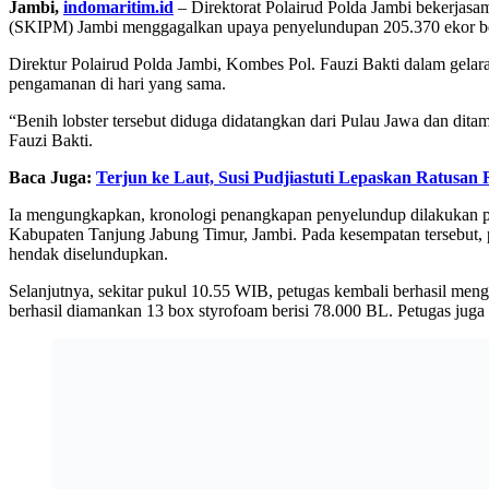
Jambi,
indomaritim.id
– Direktorat Polairud Polda Jambi bekerjas
(SKIPM) Jambi menggagalkan upaya penyelundupan 205.370 ekor beni
Direktur Polairud Polda Jambi, Kombes Pol. Fauzi Bakti dalam gelaran
pengamanan di hari yang sama.
“Benih lobster tersebut diduga didatangkan dari Pulau Jawa dan dit
Fauzi Bakti.
Baca Juga:
Terjun ke Laut, Susi Pudjiastuti Lepaskan Ratusan
Ia mengungkapkan, kronologi penangkapan penyelundup dilakukan pa
Kabupaten Tanjung Jabung Timur, Jambi. Pada kesempatan tersebut
hendak diselundupkan.
Selanjutnya, sekitar pukul 10.55 WIB, petugas kembali berhasil me
berhasil diamankan 13 box styrofoam berisi 78.000 BL. Petugas ju