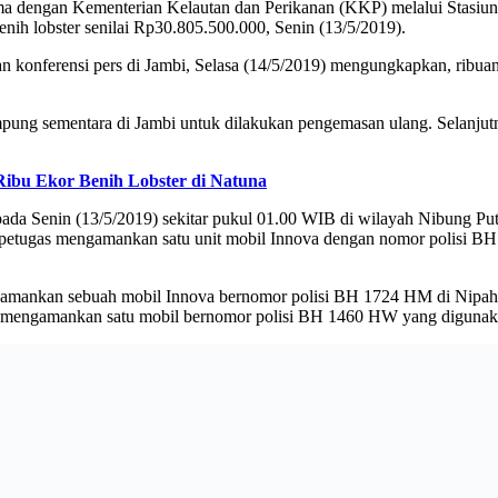
ama dengan Kementerian Kelautan dan Perikanan (KKP) melalui Stasiu
h lobster senilai Rp30.805.500.000, Senin (13/5/2019).
 konferensi pers di Jambi, Selasa (14/5/2019) mengungkapkan, ribuan b
ampung sementara di Jambi untuk dilakukan pengemasan ulang. Selanju
 Ribu Ekor Benih Lobster di Natuna
da Senin (13/5/2019) sekitar pukul 01.00 WIB di wilayah Nibung Put
, petugas mengamankan satu unit mobil Innova dengan nomor polisi B
ngamankan sebuah mobil Innova bernomor polisi BH 1724 HM di Nipah 
ga mengamankan satu mobil bernomor polisi BH 1460 HW yang digunaka