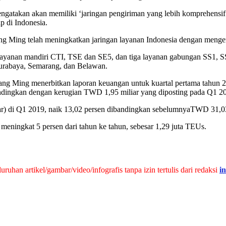
takan akan memiliki ‘jaringan pengiriman yang lebih komprehensif da
p di Indonesia.
ang Ming telah meningkatkan jaringan layanan Indonesia dengan menger
ga layanan mandiri CTI, TSE dan SE5, dan tiga layanan gabungan SS1, 
Surabaya, Semarang, dan Belawan.
ng Ming menerbitkan laporan keuangan untuk kuartal pertama tahun 
bandingkan dengan kerugian TWD 1,95 miliar yang diposting pada Q1 2
r) di Q1 2019, naik 13,02 persen dibandingkan sebelumnyaTWD 31,03 m
a meningkat 5 persen dari tahun ke tahun, sebesar 1,29 juta TEUs.
han artikel/gambar/video/infografis tanpa izin tertulis dari redaksi
i