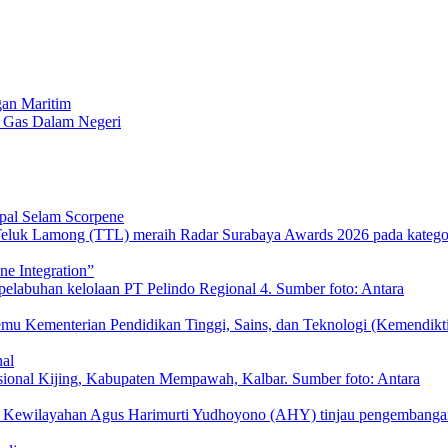
an Maritim
n Gas Dalam Negeri
pal Selam Scorpene
e Integration”
nal