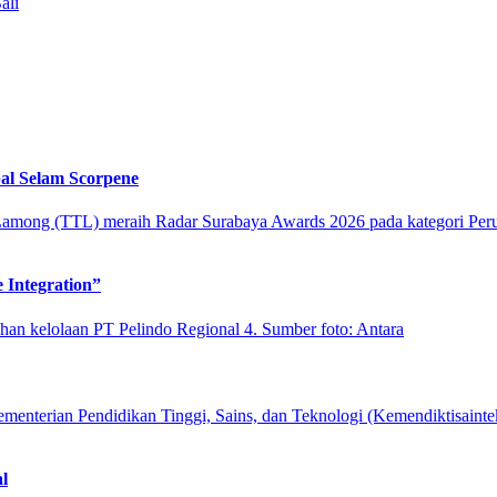
ali
l Selam Scorpene
 Integration”
l