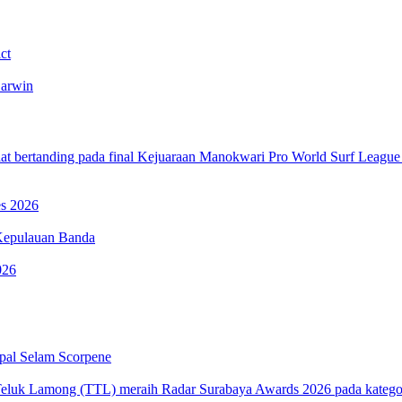
ct
Darwin
es 2026
Kepulauan Banda
026
pal Selam Scorpene