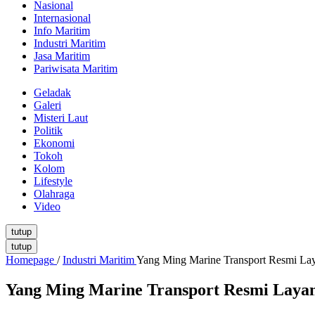
Nasional
Internasional
Info Maritim
Industri Maritim
Jasa Maritim
Pariwisata Maritim
Geladak
Galeri
Misteri Laut
Politik
Ekonomi
Tokoh
Kolom
Lifestyle
Olahraga
Video
tutup
tutup
Homepage
/
Industri Maritim
Yang Ming Marine Transport Resmi Laya
Yang Ming Marine Transport Resmi Layani