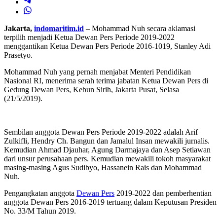
Jakarta,
indomaritim.id
– Mohammad Nuh secara aklamasi
terpilih menjadi Ketua Dewan Pers Periode 2019-2022
menggantikan Ketua Dewan Pers Periode 2016-1019, Stanley Adi
Prasetyo.
Mohammad Nuh yang pernah menjabat Menteri Pendidikan
Nasional RI, menerima serah terima jabatan Ketua Dewan Pers di
Gedung Dewan Pers, Kebun Sirih, Jakarta Pusat, Selasa
(21/5/2019).
Sembilan anggota Dewan Pers Periode 2019-2022 adalah Arif
Zulkifli, Hendry Ch. Bangun dan Jamalul Insan mewakili jurnalis.
Kemudian Ahmad Djauhar, Agung Darmajaya dan Asep Setiawan
dari unsur perusahaan pers. Kemudian mewakili tokoh masyarakat
masing-masing Agus Sudibyo, Hassanein Rais dan Mohammad
Nuh.
Pengangkatan anggota
Dewan Pers
2019-2022 dan pemberhentian
anggota Dewan Pers 2016-2019 tertuang dalam Keputusan Presiden
No. 33/M Tahun 2019.