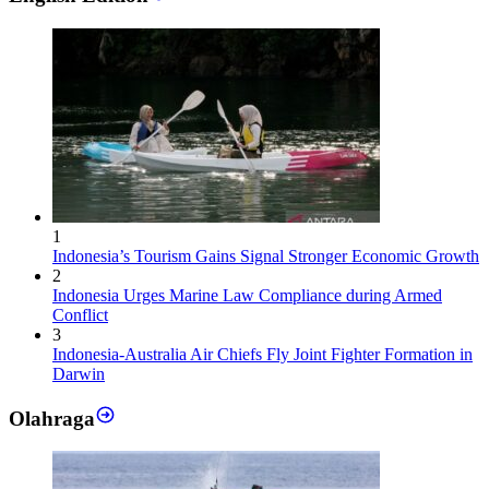
1
Indonesia’s Tourism Gains Signal Stronger Economic Growth
2
Indonesia Urges Marine Law Compliance during Armed
Conflict
3
Indonesia-Australia Air Chiefs Fly Joint Fighter Formation in
Darwin
Olahraga