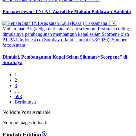
Purnawirawan TNI AL Ziarah ke Makam Pahlawan Kalibata
Dimulai, Pembangunan Kapal Selam Siluman “Scorpene” di
Surabaya
1
2
3
…
598
Berikutnya
No More Posts Available.
No more pages to load.
English Edition