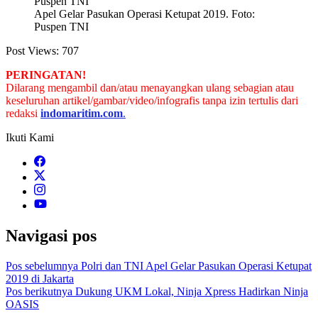
Apel Gelar Pasukan Operasi Ketupat 2019. Foto:
Puspen TNI
Post Views:
707
PERINGATAN!
Dilarang mengambil dan/atau menayangkan ulang sebagian atau
keseluruhan artikel/gambar/video/infografis tanpa izin tertulis dari
redaksi
indomaritim.com
.
Ikuti Kami
Navigasi pos
Pos sebelumnya
Polri dan TNI Apel Gelar Pasukan Operasi Ketupat
2019 di Jakarta
Pos berikutnya
Dukung UKM Lokal, Ninja Xpress Hadirkan Ninja
OASIS