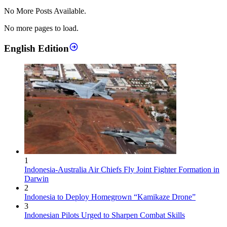
No More Posts Available.
No more pages to load.
English Edition
1
Indonesia-Australia Air Chiefs Fly Joint Fighter Formation in
Darwin
2
Indonesia to Deploy Homegrown “Kamikaze Drone”
3
Indonesian Pilots Urged to Sharpen Combat Skills