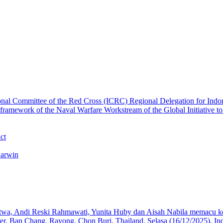
ct
Darwin