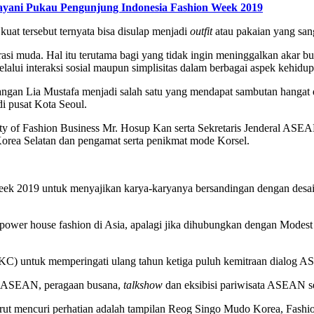
ayani Pukau Pengunjung Indonesia Fashion Week 2019
uat tersebut ternyata bisa disulap menjadi
outfit
atau pakaian yang san
erasi muda. Hal itu terutama bagi yang tidak ingin meninggalkan akar b
ui interaksi sosial maupun simplisitas dalam berbagai aspek kehidup
angan Lia Mustafa menjadi salah satu yang mendapat sambutan hanga
di pusat Kota Seoul.
ety of Fashion Business Mr. Hosup Kan serta Sekretaris Jenderal AS
orea Selatan dan pengamat serta penikmat mode Korsel.
ek 2019 untuk menyajikan karya-karyanya bersandingan dengan desai
power house fashion di Asia, apalagi jika dihubungkan dengan Modest 
 untuk memperingati ulang tahun ketiga puluh kemitraan dialog A
ya ASEAN, peragaan busana,
talkshow
dan eksibisi pariwisata ASEAN 
rut mencuri perhatian adalah tampilan Reog Singo Mudo Korea, Fashion