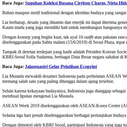
Baca Juga:
Suguhan Koleksi Busana Cirebon Charm, Nieta Hid
Bahan maupun motif tradisional dengan identitas budaya yang sangat k
Lia berharap, desain yang dinamis dan enerjik ini dapat diterima gen
Kaum muda yang juga memiliki hati untuk membangun bangsanya melal
Dengan konsep yang begitu kuat, tak ayal 10
outfit
atau pakaian ranc
diselenggarakan pada Sabtu malam (15/6/2019) di Seoul Plaza, tepat 
Tampak di deretan terdepan yang hadir adalah Presiden Korean Soci
KBRI-Seoul Sofia Sudarma, berbagai Duta Besar negara sahabat di K
Baca Juga:
Jalasenastri Gelar Pelatihan Ecoprint
Lia Mustafa mewakili desainer Indonesia pada perhelatan ASEAN We
memang salah satu yang paling ditunggu dalam ajang tersebut.
Selain karena kekayaan budayanya, Indonesia juga dianggap sebagai 
membuat liputan mengenai Lia Mustafa.
ASEAN Week 2019 diselenggarakan oleh ASEAN-Korea Center (AKC)
Selama tiga hari penuh diselenggarakan berbagai pertunjukan buda
Dengan dimotori oleh KBRI Seoul, partisipasi Indonesia yang juga tu