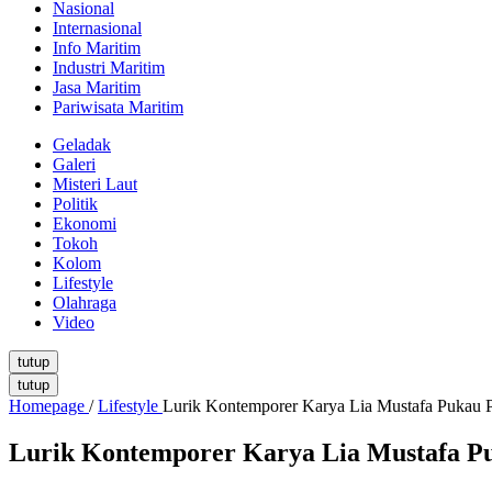
Nasional
Internasional
Info Maritim
Industri Maritim
Jasa Maritim
Pariwisata Maritim
Geladak
Galeri
Misteri Laut
Politik
Ekonomi
Tokoh
Kolom
Lifestyle
Olahraga
Video
tutup
tutup
Homepage
/
Lifestyle
Lurik Kontemporer Karya Lia Mustafa Puka
Lurik Kontemporer Karya Lia Mustafa 