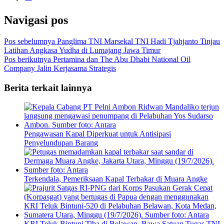
Navigasi pos
Pos sebelumnya
Panglima TNI Marsekal TNI Hadi Tjahjanto Tinjau
Latihan Angkasa Yudha di Lumajang Jawa Timur
Pos berikutnya
Pertamina dan The Abu Dhabi National Oil
Company Jalin Kerjasama Strategis
Berita terkait lainnya
Pengawasan Kapal Diperkuat untuk Antisipasi
Penyelundupan Barang
Terkendala, Pemeriksaan Kapal Terbakar di Muara Angke
KRI Teluk Bintuni Tiba di Belawan, Bawa Satuan Tugas TNI