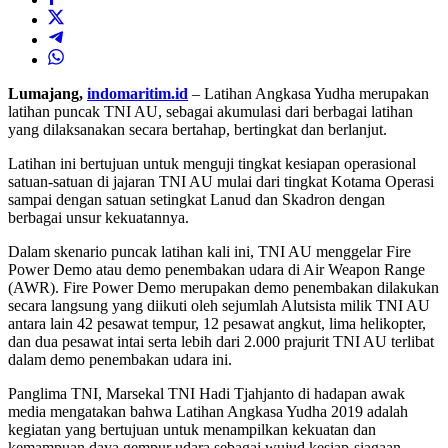
Lumajang,
indomaritim.id
– Latihan Angkasa Yudha merupakan
latihan puncak TNI AU, sebagai akumulasi dari berbagai latihan
yang dilaksanakan secara bertahap, bertingkat dan berlanjut.
Latihan ini bertujuan untuk menguji tingkat kesiapan operasional
satuan-satuan di jajaran TNI AU mulai dari tingkat Kotama Operasi
sampai dengan satuan setingkat Lanud dan Skadron dengan
berbagai unsur kekuatannya.
Dalam skenario puncak latihan kali ini, TNI AU menggelar Fire
Power Demo atau demo penembakan udara di Air Weapon Range
(AWR). Fire Power Demo merupakan demo penembakan dilakukan
secara langsung yang diikuti oleh sejumlah Alutsista milik TNI AU
antara lain 42 pesawat tempur, 12 pesawat angkut, lima helikopter,
dan dua pesawat intai serta lebih dari 2.000 prajurit TNI AU terlibat
dalam demo penembakan udara ini.
Panglima TNI, Marsekal TNI Hadi Tjahjanto di hadapan awak
media mengatakan bahwa Latihan Angkasa Yudha 2019 adalah
kegiatan yang bertujuan untuk menampilkan kekuatan dan
kemampuan daya gempur udara sebagai wujud kesiap-siagaan