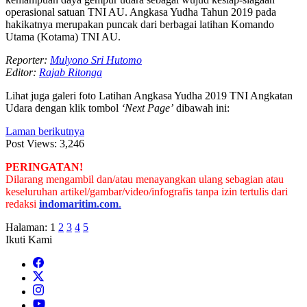
operasional satuan TNI AU. Angkasa Yudha Tahun 2019 pada
hakikatnya merupakan puncak dari berbagai latihan Komando
Utama (Kotama) TNI AU.
Reporter:
Mulyono Sri Hutomo
Editor:
Rajab Ritonga
Lihat juga galeri foto Latihan Angkasa Yudha 2019 TNI Angkatan
Udara dengan klik tombol
‘Next Page’
dibawah ini:
Laman berikutnya
Post Views:
3,246
PERINGATAN!
Dilarang mengambil dan/atau menayangkan ulang sebagian atau
keseluruhan artikel/gambar/video/infografis tanpa izin tertulis dari
redaksi
indomaritim.com
.
Halaman:
1
2
3
4
5
Ikuti Kami