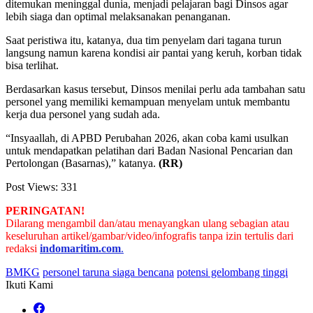
ditemukan meninggal dunia, menjadi pelajaran bagi Dinsos agar
lebih siaga dan optimal melaksanakan penanganan.
Saat peristiwa itu, katanya, dua tim penyelam dari tagana turun
langsung namun karena kondisi air pantai yang keruh, korban tidak
bisa terlihat.
Berdasarkan kasus tersebut, Dinsos menilai perlu ada tambahan satu
personel yang memiliki kemampuan menyelam untuk membantu
kerja dua personel yang sudah ada.
“Insyaallah, di APBD Perubahan 2026, akan coba kami usulkan
untuk mendapatkan pelatihan dari Badan Nasional Pencarian dan
Pertolongan (Basarnas),” katanya.
(RR)
Post Views:
331
PERINGATAN!
Dilarang mengambil dan/atau menayangkan ulang sebagian atau
keseluruhan artikel/gambar/video/infografis tanpa izin tertulis dari
redaksi
indomaritim.com
.
BMKG
personel taruna siaga bencana
potensi gelombang tinggi
Ikuti Kami