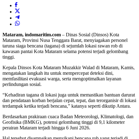
Mataram, indomaritim.com
– Dinas Sosial (Dinsos) Kota
Mataram, Provinsi Nusa Tenggara Barat, menyiagakan personel
taruna siaga bencana (tagana) di sejumlah lokasi rawan rob di
kawasan pantai Kota Mataram selama potensi terjadi gelombang
tinggi.
Kepala Dinsos Kota Mataram Muzakkir Walad di Mataram, Kamis,
mengatakan langkah itu untuk mempercepat deteksi dini,
memfasilitasi evakuasi warga, serta mengoptimalkan layanan
perlindungan sosial.
“Kehadiran tagana di lokasi juga untuk memastikan bantuan darurat
dan pendataan korban berjalan cepat, tepat, dan terorganisir di lokasi
terdampak ketika terjadi bencana,” katanya seperti dikutip Antara.
Berdasarkan prakiraan cuaca Badan Meteorologi, Klimatologi, dan
Geofisika (BMKG), potensi gelombang tinggi di 9,1 kilometer
perairan Mataram terjadi hingga 6 Juni 2026.
Hal tersebut disampaikan menyikapi bencana rob yang terjadi di