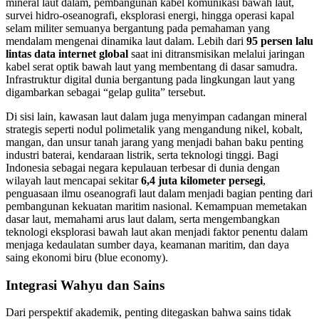
mineral laut dalam, pembangunan kabel komunikasi bawah laut,
survei hidro-oseanografi, eksplorasi energi, hingga operasi kapal
selam militer semuanya bergantung pada pemahaman yang
mendalam mengenai dinamika laut dalam. Lebih dari
95 persen lalu
lintas data internet global
saat ini ditransmisikan melalui jaringan
kabel serat optik bawah laut yang membentang di dasar samudra.
Infrastruktur digital dunia bergantung pada lingkungan laut yang
digambarkan sebagai “gelap gulita” tersebut.
Di sisi lain, kawasan laut dalam juga menyimpan cadangan mineral
strategis seperti nodul polimetalik yang mengandung nikel, kobalt,
mangan, dan unsur tanah jarang yang menjadi bahan baku penting
industri baterai, kendaraan listrik, serta teknologi tinggi. Bagi
Indonesia sebagai negara kepulauan terbesar di dunia dengan
wilayah laut mencapai sekitar
6,4 juta kilometer persegi
,
penguasaan ilmu oseanografi laut dalam menjadi bagian penting dari
pembangunan kekuatan maritim nasional. Kemampuan memetakan
dasar laut, memahami arus laut dalam, serta mengembangkan
teknologi eksplorasi bawah laut akan menjadi faktor penentu dalam
menjaga kedaulatan sumber daya, keamanan maritim, dan daya
saing ekonomi biru (blue economy).
Integrasi Wahyu dan Sains
Dari perspektif akademik, penting ditegaskan bahwa sains tidak