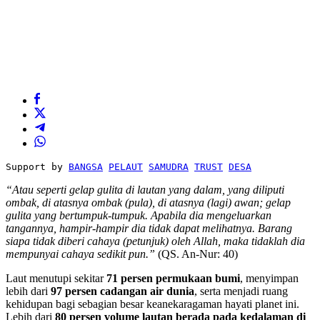
Support by 
BANGSA
PELAUT
SAMUDRA
TRUST
DESA
“Atau seperti gelap gulita di lautan yang dalam, yang diliputi
ombak, di atasnya ombak (pula), di atasnya (lagi) awan; gelap
gulita yang bertumpuk-tumpuk. Apabila dia mengeluarkan
tangannya, hampir-hampir dia tidak dapat melihatnya. Barang
siapa tidak diberi cahaya (petunjuk) oleh Allah, maka tidaklah dia
mempunyai cahaya sedikit pun.”
(QS. An-Nur: 40)
Laut menutupi sekitar
71 persen permukaan bumi
, menyimpan
lebih dari
97 persen cadangan air dunia
, serta menjadi ruang
kehidupan bagi sebagian besar keanekaragaman hayati planet ini.
Lebih dari
80 persen volume lautan berada pada kedalaman di