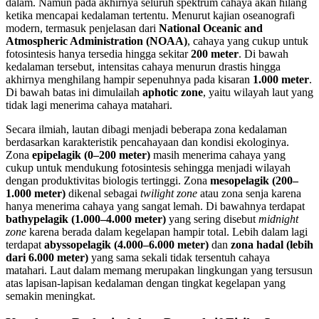
dalam. Namun pada akhirnya seluruh spektrum cahaya akan hilang
ketika mencapai kedalaman tertentu. Menurut kajian oseanografi
modern, termasuk penjelasan dari
National Oceanic and
Atmospheric Administration (NOAA)
, cahaya yang cukup untuk
fotosintesis hanya tersedia hingga sekitar
200 meter
. Di bawah
kedalaman tersebut, intensitas cahaya menurun drastis hingga
akhirnya menghilang hampir sepenuhnya pada kisaran
1.000 meter
.
Di bawah batas ini dimulailah
aphotic zone
, yaitu wilayah laut yang
tidak lagi menerima cahaya matahari.
Secara ilmiah, lautan dibagi menjadi beberapa zona kedalaman
berdasarkan karakteristik pencahayaan dan kondisi ekologinya.
Zona
epipelagik (0–200 meter)
masih menerima cahaya yang
cukup untuk mendukung fotosintesis sehingga menjadi wilayah
dengan produktivitas biologis tertinggi. Zona
mesopelagik (200–
1.000 meter)
dikenal sebagai
twilight zone
atau zona senja karena
hanya menerima cahaya yang sangat lemah. Di bawahnya terdapat
bathypelagik (1.000–4.000 meter)
yang sering disebut
midnight
zone
karena berada dalam kegelapan hampir total. Lebih dalam lagi
terdapat
abyssopelagik (4.000–6.000 meter)
dan
zona hadal (lebih
dari 6.000 meter)
yang sama sekali tidak tersentuh cahaya
matahari. Laut dalam memang merupakan lingkungan yang tersusun
atas lapisan-lapisan kedalaman dengan tingkat kegelapan yang
semakin meningkat.