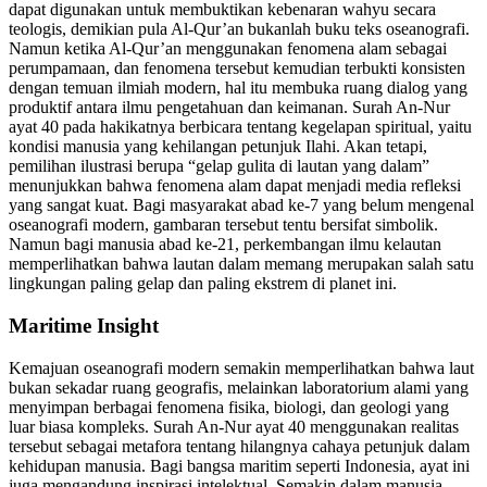
dapat digunakan untuk membuktikan kebenaran wahyu secara
teologis, demikian pula Al-Qur’an bukanlah buku teks oseanografi.
Namun ketika Al-Qur’an menggunakan fenomena alam sebagai
perumpamaan, dan fenomena tersebut kemudian terbukti konsisten
dengan temuan ilmiah modern, hal itu membuka ruang dialog yang
produktif antara ilmu pengetahuan dan keimanan. Surah An-Nur
ayat 40 pada hakikatnya berbicara tentang kegelapan spiritual, yaitu
kondisi manusia yang kehilangan petunjuk Ilahi. Akan tetapi,
pemilihan ilustrasi berupa “gelap gulita di lautan yang dalam”
menunjukkan bahwa fenomena alam dapat menjadi media refleksi
yang sangat kuat. Bagi masyarakat abad ke-7 yang belum mengenal
oseanografi modern, gambaran tersebut tentu bersifat simbolik.
Namun bagi manusia abad ke-21, perkembangan ilmu kelautan
memperlihatkan bahwa lautan dalam memang merupakan salah satu
lingkungan paling gelap dan paling ekstrem di planet ini.
Maritime Insight
Kemajuan oseanografi modern semakin memperlihatkan bahwa laut
bukan sekadar ruang geografis, melainkan laboratorium alami yang
menyimpan berbagai fenomena fisika, biologi, dan geologi yang
luar biasa kompleks. Surah An-Nur ayat 40 menggunakan realitas
tersebut sebagai metafora tentang hilangnya cahaya petunjuk dalam
kehidupan manusia. Bagi bangsa maritim seperti Indonesia, ayat ini
juga mengandung inspirasi intelektual. Semakin dalam manusia