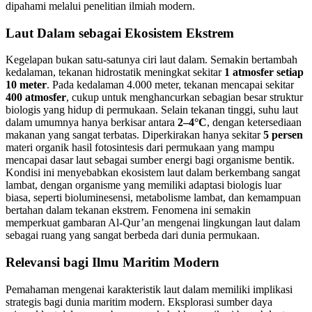
dipahami melalui penelitian ilmiah modern.
Laut Dalam sebagai Ekosistem Ekstrem
Kegelapan bukan satu-satunya ciri laut dalam. Semakin bertambah
kedalaman, tekanan hidrostatik meningkat sekitar
1 atmosfer setiap
10 meter
. Pada kedalaman 4.000 meter, tekanan mencapai sekitar
400 atmosfer
, cukup untuk menghancurkan sebagian besar struktur
biologis yang hidup di permukaan. Selain tekanan tinggi, suhu laut
dalam umumnya hanya berkisar antara
2–4°C
, dengan ketersediaan
makanan yang sangat terbatas. Diperkirakan hanya sekitar
5 persen
materi organik hasil fotosintesis dari permukaan yang mampu
mencapai dasar laut sebagai sumber energi bagi organisme bentik.
Kondisi ini menyebabkan ekosistem laut dalam berkembang sangat
lambat, dengan organisme yang memiliki adaptasi biologis luar
biasa, seperti bioluminesensi, metabolisme lambat, dan kemampuan
bertahan dalam tekanan ekstrem. Fenomena ini semakin
memperkuat gambaran Al-Qur’an mengenai lingkungan laut dalam
sebagai ruang yang sangat berbeda dari dunia permukaan.
Relevansi bagi Ilmu Maritim Modern
Pemahaman mengenai karakteristik laut dalam memiliki implikasi
strategis bagi dunia maritim modern. Eksplorasi sumber daya