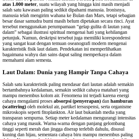
atas 1.000 meter
, suatu wilayah yang hingga kini masih menjadi
salah satu kawasan paling sedikit dipahami manusia. Ironisnya,
manusia telah mengirim wahana ke Bulan dan Mars, tetapi sebagian
besar dasar samudra bumi masih belum dipetakan secara rinci. Ayat
tersebut menggunakan perumpamaan “gelap gulita di lautan yang
dalam” sebagai ilustrasi spiritual mengenai hati yang kehilangan
petunjuk. Namun, deskripsi tersebut juga memiliki korespondensi
yang sangat kuat dengan temuan oseanografi modern mengenai
karakteristik fisik laut dalam. Pendekatan ini memperlihatkan
bagaimana wahyu dan sains dapat saling memperkaya dalam
memahami alam semesta.
Laut Dalam: Dunia yang Hampir Tanpa Cahaya
Salah satu karakteristik paling mendasar dari lautan adalah semakin
bertambahnya kedalaman, semakin sedikit cahaya matahari yang
mampu menembus kolom air. Fenomena ini terjadi karena energi
cahaya mengalami proses
absorpsi (penyerapan)
dan
hamburan
(scattering)
oleh molekul air, partikel tersuspensi, serta organisme
mikroskopis seperti fitoplankton. Air laut bukanlah media yang
transparan sempurna. Setiap meter kedalaman mengurangi intensitas
cahaya yang masuk. Warna-warna dengan panjang gelombang
tinggi seperti merah dan jingga diserap terlebih dahulu, disusul
kuning dan hijau, sementara cahaya biru mampu menembus paling