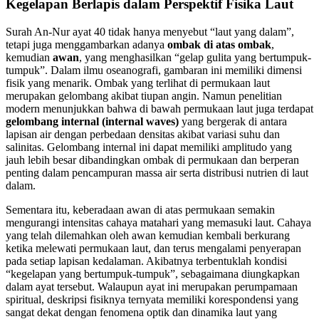
Kegelapan Berlapis dalam Perspektif Fisika Laut
Surah An-Nur ayat 40 tidak hanya menyebut “laut yang dalam”,
tetapi juga menggambarkan adanya
ombak di atas ombak
,
kemudian
awan
, yang menghasilkan “gelap gulita yang bertumpuk-
tumpuk”. Dalam ilmu oseanografi, gambaran ini memiliki dimensi
fisik yang menarik. Ombak yang terlihat di permukaan laut
merupakan gelombang akibat tiupan angin. Namun penelitian
modern menunjukkan bahwa di bawah permukaan laut juga terdapat
gelombang internal (internal waves)
yang bergerak di antara
lapisan air dengan perbedaan densitas akibat variasi suhu dan
salinitas. Gelombang internal ini dapat memiliki amplitudo yang
jauh lebih besar dibandingkan ombak di permukaan dan berperan
penting dalam pencampuran massa air serta distribusi nutrien di laut
dalam.
Sementara itu, keberadaan awan di atas permukaan semakin
mengurangi intensitas cahaya matahari yang memasuki laut. Cahaya
yang telah dilemahkan oleh awan kemudian kembali berkurang
ketika melewati permukaan laut, dan terus mengalami penyerapan
pada setiap lapisan kedalaman. Akibatnya terbentuklah kondisi
“kegelapan yang bertumpuk-tumpuk”, sebagaimana diungkapkan
dalam ayat tersebut. Walaupun ayat ini merupakan perumpamaan
spiritual, deskripsi fisiknya ternyata memiliki korespondensi yang
sangat dekat dengan fenomena optik dan dinamika laut yang