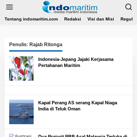
L
e
w
a
Tentang indomaritim.com
Redaksi
Visi dan Misi
Regulas
t
i
k
e
Penulis:
Rajab Ritonga
k
o
n
Indonesia-Jepang Jajaki Kerjasama
t
Pertahanan Maritim
e
n
Kapal Perang AS serang Kapal Niaga
India di Teluk Oman
Dua Prajurit PBB Asal Malaysia Terluka di