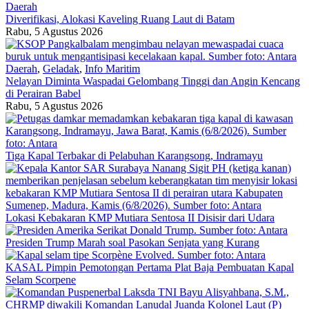
Daerah
Diverifikasi, Alokasi Kaveling Ruang Laut di Batam
Rabu, 5 Agustus 2026
Daerah
,
Geladak
,
Info Maritim
Nelayan Diminta Waspadai Gelombang Tinggi dan Angin Kencang
di Perairan Babel
Rabu, 5 Agustus 2026
Tiga Kapal Terbakar di Pelabuhan Karangsong, Indramayu
Lokasi Kebakaran KMP Mutiara Sentosa II Disisir dari Udara
Presiden Trump Marah soal Pasokan Senjata yang Kurang
KASAL Pimpin Pemotongan Pertama Plat Baja Pembuatan Kapal
Selam Scorpene