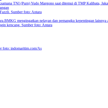
Pangan
P Meski Masa Reses
erah
Jaga Independensi BI