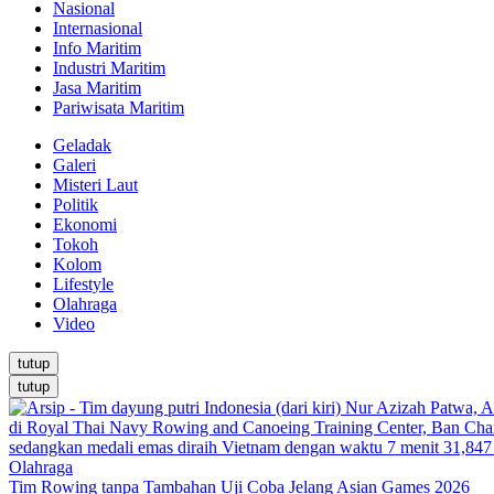
Nasional
Internasional
Info Maritim
Industri Maritim
Jasa Maritim
Pariwisata Maritim
Geladak
Galeri
Misteri Laut
Politik
Ekonomi
Tokoh
Kolom
Lifestyle
Olahraga
Video
tutup
tutup
Olahraga
Tim Rowing tanpa Tambahan Uji Coba Jelang Asian Games 2026