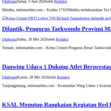
Olahraga
|
Jumat, 5 Juni 2026
oleh
Redaksi
Mimika, indomaritim.com – Kodim 1710/Mimika melaksanakan Tes K
Dilantik, Pengurus Taekwondo Provinsi M
Olahraga
|
Sabtu, 30 Mei 2026
oleh
Redaksi
Ternate, indomaritim.com – Ketua Umum Pengurus Besar Taekwondo
Danwing Udara 1 Dukung Atlet Berprestas
Olahraga
|
Kamis, 28 Mei 2026
oleh
Redaksi
Tanjungpinang, indomaritim.com – Komandan Wing Udara 1 Kolonel
KSAL Menutup Rangkaian Kegiatan Red Bul