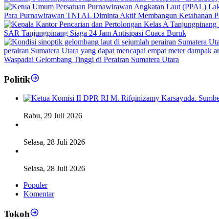
Para Purnawirawan TNI AL Diminta Aktif Membangun Ketahanan 
SAR Tanjungpinang Siaga 24 Jam Antisipasi Cuaca Buruk
Waspadai Gelombang Tinggi di Perairan Sumatera Utara
Politik
Fiskal Daerah Urgen Dibahas, Komisi II DPR akan Gelar RD
Rabu, 29 Juli 2026
Ketua DPD RI Sambut Baik Skema Top Up Anggaran bagi Da
Selasa, 28 Juli 2026
Legislator Komisi XI DPR RI: Pengganti Perry Warjiyo Wajib 
Selasa, 28 Juli 2026
Populer
Komentar
Tokoh