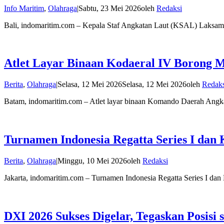
Info Maritim
,
Olahraga
|
Sabtu, 23 Mei 2026
oleh
Redaksi
Bali, indomaritim.com – Kepala Staf Angkatan Laut (KSAL) Laks
Atlet Layar Binaan Kodaeral IV Borong M
Berita
,
Olahraga
|
Selasa, 12 Mei 2026
Selasa, 12 Mei 2026
oleh
Redaks
Batam, indomaritim.com – Atlet layar binaan Komando Daerah Angka
Turnamen Indonesia Regatta Series I dan
Berita
,
Olahraga
|
Minggu, 10 Mei 2026
oleh
Redaksi
Jakarta, indomaritim.com – Turnamen Indonesia Regatta Series I dan
DXI 2026 Sukses Digelar, Tegaskan Posisi 