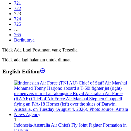
721
722
723
724
725
…
765
Berikutnya
Tidak Ada Lagi Postingan yang Tersedia.
Tidak ada lagi halaman untuk dimuat.
English Edition
1
Indonesia-Australia Air Chiefs Fly Joint Fighter Formation in
Darwin