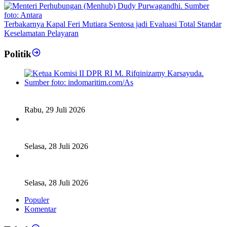
Terbakarnya Kapal Feri Mutiara Sentosa jadi Evaluasi Total Standar
Keselamatan Pelayaran
Politik
Fiskal Daerah Urgen Dibahas, Komisi II DPR akan Gelar
RDP Meski Masa Reses
Rabu, 29 Juli 2026
Ketua DPD RI Sambut Baik Skema Top Up Anggaran bagi
Daerah
Selasa, 28 Juli 2026
Legislator Komisi XI DPR RI: Pengganti Perry Warjiyo
Wajib Jaga Independensi BI
Selasa, 28 Juli 2026
Populer
Komentar