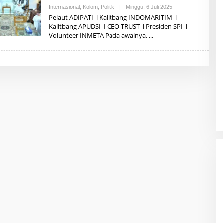
Internasional
,
Kolom
,
Politik
|
Minggu, 6 Juli 2025
O
L
Pelaut ADIPATI l Kalitbang INDOMARITIM l
E
Kalitbang APUDSI I CEO TRUST l Presiden SPI l
H
Volunteer INMETA Pada awalnya,
A
Z
H
A
R
I
A
R
D
I
N
A
L