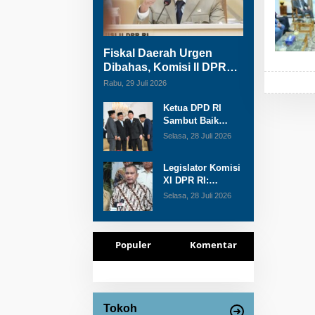
Fiskal Daerah Urgen
Dibahas, Komisi II DPR
akan Gelar RDP Meski
Rabu, 29 Juli 2026
Masa Reses
Ketua DPD RI
Sambut Baik
Skema Top Up
Selasa, 28 Juli 2026
Anggaran bagi
Daerah
Legislator Komisi
XI DPR RI:
Pengganti Perry
Selasa, 28 Juli 2026
Warjiyo Wajib
Jaga
Independensi BI
Populer
Komentar
Tokoh