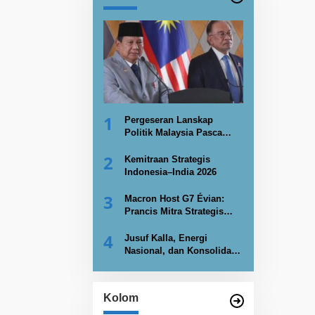
1
Pergeseran Lanskap
Politik Malaysia Pasca
PRN Johor 2026
2
Kemitraan Strategis
Indonesia–India 2026
3
Macron Host G7 Évian:
Prancis Mitra Strategis
Indonesia Kembangkan
4
Nuklir
Jusuf Kalla, Energi
Nasional, dan Konsolidasi
Kekuatan Negara
Kolom