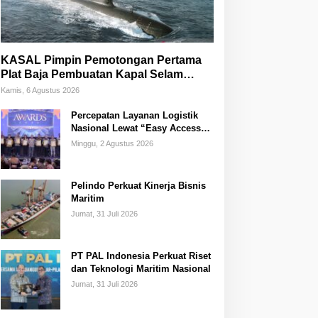
KASAL Pimpin Pemotongan Pertama
Plat Baja Pembuatan Kapal Selam
Scorpene
Kamis, 6 Agustus 2026
Percepatan Layanan Logistik
Nasional Lewat “Easy Access
Zone Integration”
Minggu, 2 Agustus 2026
Pelindo Perkuat Kinerja Bisnis
Maritim
Jumat, 31 Juli 2026
PT PAL Indonesia Perkuat Riset
dan Teknologi Maritim Nasional
Jumat, 31 Juli 2026