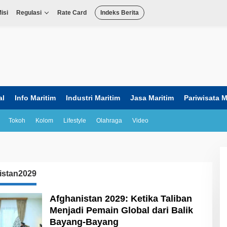
isi
Regulasi
Rate Card
Indeks Berita
al
Info Maritim
Industri Maritim
Jasa Maritim
Pariwisata M
Tokoh
Kolom
Lifestyle
Olahraga
Video
istan2029
Afghanistan 2029: Ketika Taliban
Menjadi Pemain Global dari Balik
Bayang-Bayang