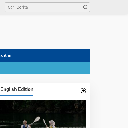
tutup
aritim
English Edition