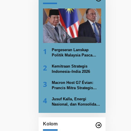
1
Pergeseran Lanskap
Politik Malaysia Pasca
PRN Johor 2026
2
Kemitraan Strategis
Indonesia–India 2026
3
Macron Host G7 Évian:
Prancis Mitra Strategis
Indonesia Kembangkan
4
Nuklir
Jusuf Kalla, Energi
Nasional, dan Konsolidasi
Kekuatan Negara
Kolom