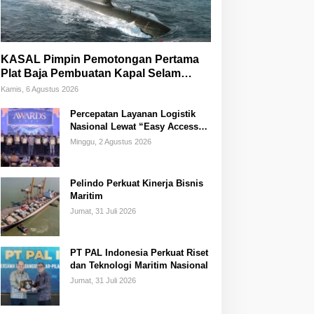
KASAL Pimpin Pemotongan Pertama
Plat Baja Pembuatan Kapal Selam
Scorpene
Kamis, 6 Agustus 2026
Percepatan Layanan Logistik
Nasional Lewat “Easy Access
Zone Integration”
Minggu, 2 Agustus 2026
Pelindo Perkuat Kinerja Bisnis
Maritim
Jumat, 31 Juli 2026
PT PAL Indonesia Perkuat Riset
dan Teknologi Maritim Nasional
Jumat, 31 Juli 2026