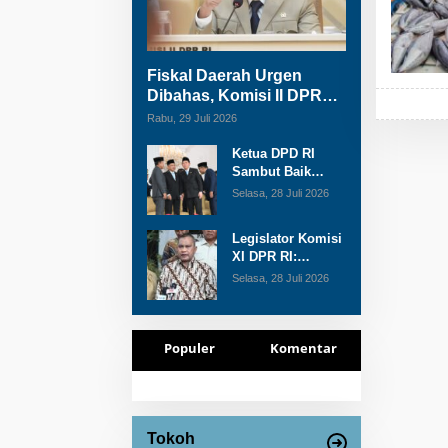
Fiskal Daerah Urgen
Dibahas, Komisi II DPR
akan Gelar RDP Meski
Rabu, 29 Juli 2026
Masa Reses
Ketua DPD RI
Sambut Baik
Skema Top Up
Selasa, 28 Juli 2026
Anggaran bagi
Daerah
Legislator Komisi
XI DPR RI:
Pengganti Perry
Selasa, 28 Juli 2026
Warjiyo Wajib
Jaga
Independensi BI
Populer
Komentar
Tokoh