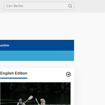
tutup
aritim
English Edition