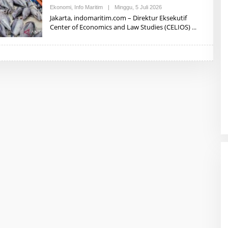
Ekonomi
,
Info Maritim
|
Minggu, 5 Juli 2026
O
L
Jakarta, indomaritim.com – Direktur Eksekutif
E
Center of Economics and Law Studies (CELIOS)
H
R
E
D
A
K
S
I