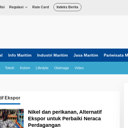
isi
Regulasi
Rate Card
Indeks Berita
al
Info Maritim
Industri Maritim
Jasa Maritim
Pariwisata M
Tokoh
Kolom
Lifestyle
Olahraga
Video
tif Ekspor
Nikel dan perikanan, Alternatif
Ekspor untuk Perbaiki Neraca
Perdagangan