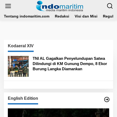
L
e
w
a
Tentang indomaritim.com
Redaksi
Visi dan Misi
Regulas
t
i
k
e
k
o
Kodaeral XIV
n
t
e
TNI AL Gagalkan Penyelundupan Satwa
n
Dilindungi di KM Gunung Dempo, 8 Ekor
Burung Langka Diamankan
English Edition