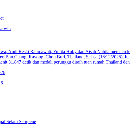
ct
Darwin
026
26
pal Selam Scorpene