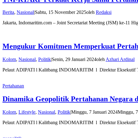
Berita
,
Nasional
|
Sabtu, 15 November 2025
oleh
Redaksi
Jakarta, Indomaritim.com – Joint Secretariat Meeting (JSM) ke-11 H
Mengukur Komitmen Memperkuat Pertaha
Kolom
,
Nasional
,
Politik
|
Senin, 29 Januari 2024
oleh
Azhari Ardinal
Pelaut ADIPATI l Kalitbang INDOMARITIM l Direktur Eksekutif 
Pertahanan
Dinamika Geopolitik Pertahanan Negara 
Kolom
,
Lifestyle
,
Nasional
,
Politik
|
Minggu, 7 Januari 2024
Minggu, 7
Pelaut ADIPATI l Kalitbang INDOMARITIM l Direktur Eksekutif