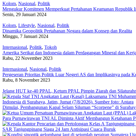
Kolom
,
Nasional
,
Politik
Mengukur Komitmen Memperkuat Pertahanan Keamanan Republik I
Senin, 29 Januari 2024
Kolom
,
Lifestyle
,
Nasional
,
Politik
Dinamika Geopolitik Pertahanan Negara dalam Konsep dan Realita
Minggu, 7 Januari 2024
Internasional
,
Politik
,
Tokoh
Amerika Serikat dan Indonesia dalam Perdagangan Mineral dan Kerj
Rabu, 22 November 2023
Internasional
,
Nasional
,
Politik
Pergeseran Prioritas Politik Luar Negeri AS dan Implikasinya pada
Rabu, 8 November 2023
Jelang HUT ke-40 PPAL, Ketum PPAL Pimpin Ziarah dan Silatura
Dimulai, Pembangunan Kapal Selam Siluman “Scorpene” di Surabay
Para Purnawirawan TNI AL Diminta Aktif Membangun Ketahanan 
SAR Tanjungpinang Siaga 24 Jam Antisipasi Cuaca Buruk