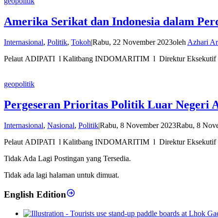
geopolitik
Amerika Serikat dan Indonesia dalam Pe
Internasional
,
Politik
,
Tokoh
|
Rabu, 22 November 2023
oleh
Azhari Ar
Pelaut ADIPATI l Kalitbang INDOMARITIM l Direktur Eksekutif
geopolitik
Pergeseran Prioritas Politik Luar Negeri
Internasional
,
Nasional
,
Politik
|
Rabu, 8 November 2023
Rabu, 8 Nov
Pelaut ADIPATI l Kalitbang INDOMARITIM l Direktur Eksekutif 
Tidak Ada Lagi Postingan yang Tersedia.
Tidak ada lagi halaman untuk dimuat.
English Edition