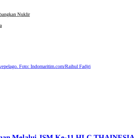
mbangkan Nuklir
a
anan Melalui JSM Ke-11 HLC THAINESIA