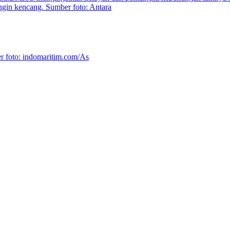
P Meski Masa Reses
erah
Jaga Independensi BI