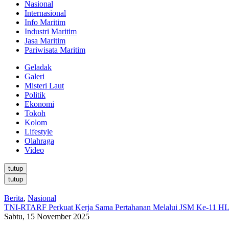
Nasional
Internasional
Info Maritim
Industri Maritim
Jasa Maritim
Pariwisata Maritim
Geladak
Galeri
Misteri Laut
Politik
Ekonomi
Tokoh
Kolom
Lifestyle
Olahraga
Video
tutup
tutup
Berita
,
Nasional
TNI-RTARF Perkuat Kerja Sama Pertahanan Melalui JSM Ke-11
Sabtu, 15 November 2025