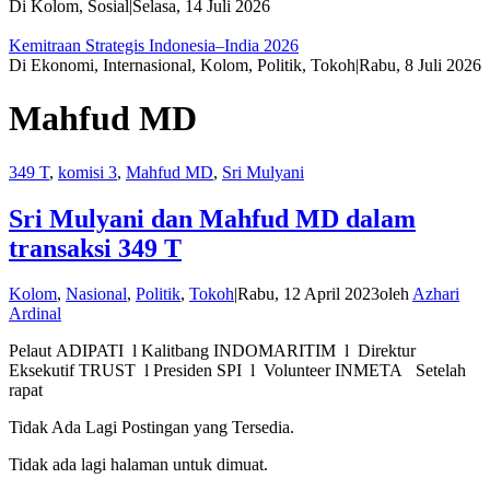
Di Kolom, Sosial
|
Selasa, 14 Juli 2026
Kemitraan Strategis Indonesia–India 2026
Di Ekonomi, Internasional, Kolom, Politik, Tokoh
|
Rabu, 8 Juli 2026
Mahfud MD
349 T
,
komisi 3
,
Mahfud MD
,
Sri Mulyani
Sri Mulyani dan Mahfud MD dalam
transaksi 349 T
Kolom
,
Nasional
,
Politik
,
Tokoh
|
Rabu, 12 April 2023
oleh
Azhari
Ardinal
Pelaut ADIPATI l Kalitbang INDOMARITIM l Direktur
Eksekutif TRUST l Presiden SPI l Volunteer INMETA Setelah
rapat
Tidak Ada Lagi Postingan yang Tersedia.
Tidak ada lagi halaman untuk dimuat.