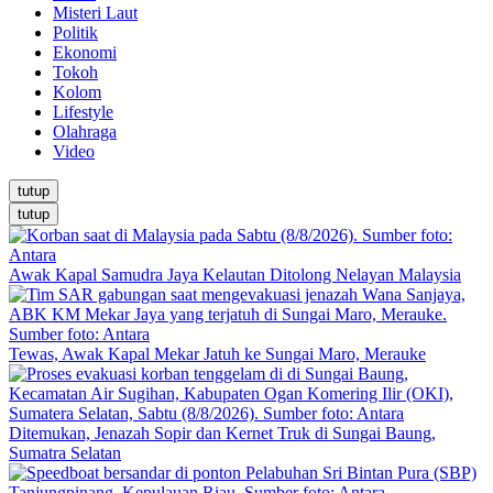
Misteri Laut
Politik
Ekonomi
Tokoh
Kolom
Lifestyle
Olahraga
Video
tutup
tutup
Awak Kapal Samudra Jaya Kelautan Ditolong Nelayan Malaysia
Tewas, Awak Kapal Mekar Jatuh ke Sungai Maro, Merauke
Ditemukan, Jenazah Sopir dan Kernet Truk di Sungai Baung,
Sumatra Selatan