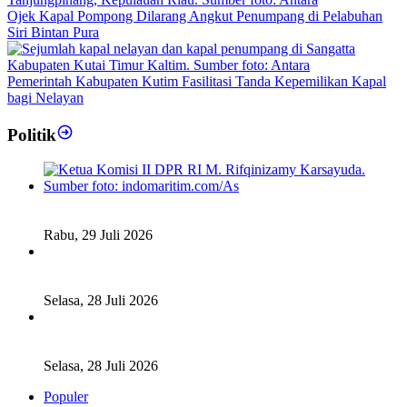
Ojek Kapal Pompong Dilarang Angkut Penumpang di Pelabuhan
Siri Bintan Pura
Pemerintah Kabupaten Kutim Fasilitasi Tanda Kepemilikan Kapal
bagi Nelayan
Politik
Fiskal Daerah Urgen Dibahas, Komisi II DPR akan Gelar
RDP Meski Masa Reses
Rabu, 29 Juli 2026
Ketua DPD RI Sambut Baik Skema Top Up Anggaran bagi
Daerah
Selasa, 28 Juli 2026
Legislator Komisi XI DPR RI: Pengganti Perry Warjiyo
Wajib Jaga Independensi BI
Selasa, 28 Juli 2026
Populer