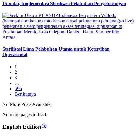
Dimulai, Implementasi Sterilisasi Pelabuhan Penyeberangan
Sterilisasi Lima Pelabuhan Utama untuk Ketertiban
Operasional
1
2
3
…
596
Berikutnya
No More Posts Available.
No more pages to load.
English Edition