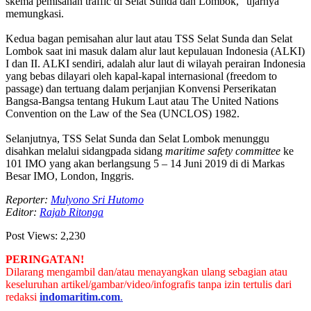
skema pemisahan traffic di Selat Sunda dan Lombok,” ujarnya
memungkasi.
Kedua bagan pemisahan alur laut atau TSS Selat Sunda dan Selat
Lombok saat ini masuk dalam alur laut kepulauan Indonesia (ALKI)
I dan II. ALKI sendiri, adalah alur laut di wilayah perairan Indonesia
yang bebas dilayari oleh kapal-kapal internasional (freedom to
passage) dan tertuang dalam perjanjian Konvensi Perserikatan
Bangsa-Bangsa tentang Hukum Laut atau The United Nations
Convention on the Law of the Sea (UNCLOS) 1982.
Selanjutnya, TSS Selat Sunda dan Selat Lombok menunggu
disahkan melalui sidangpada sidang
maritime safety committee
ke
101 IMO yang akan berlangsung 5 – 14 Juni 2019 di di Markas
Besar IMO, London, Inggris.
Reporter:
Mulyono Sri Hutomo
Editor:
Rajab Ritonga
Post Views:
2,230
PERINGATAN!
Dilarang mengambil dan/atau menayangkan ulang sebagian atau
keseluruhan artikel/gambar/video/infografis tanpa izin tertulis dari
redaksi
indomaritim.com
.