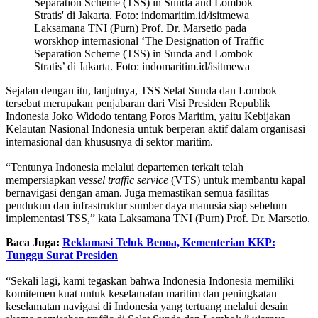
Laksamana TNI (Purn) Prof. Dr. Marsetio pada
worskhop internasional ‘The Designation of Traffic
Separation Scheme (TSS) in Sunda and Lombok
Stratis’ di Jakarta. Foto: indomaritim.id/isitmewa
Sejalan dengan itu, lanjutnya, TSS Selat Sunda dan Lombok
tersebut merupakan penjabaran dari Visi Presiden Republik
Indonesia Joko Widodo tentang Poros Maritim, yaitu Kebijakan
Kelautan Nasional Indonesia untuk berperan aktif dalam organisasi
internasional dan khususnya di sektor maritim.
“Tentunya Indonesia melalui departemen terkait telah
mempersiapkan
vessel traffic service
(VTS) untuk membantu kapal
bernavigasi dengan aman. Juga memastikan semua fasilitas
pendukun dan infrastruktur sumber daya manusia siap sebelum
implementasi TSS,” kata Laksamana TNI (Purn) Prof. Dr. Marsetio.
Baca Juga:
Reklamasi Teluk Benoa, Kementerian KKP:
Tunggu Surat Presiden
“Sekali lagi, kami tegaskan bahwa Indonesia Indonesia memiliki
komitemen kuat untuk keselamatan maritim dan peningkatan
keselamatan navigasi di Indonesia yang tertuang melalui desain