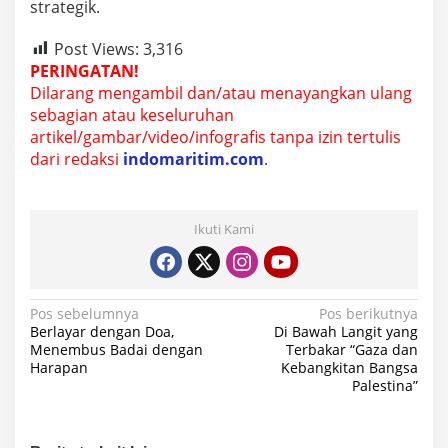
strategik.
Post Views:
3,316
PERINGATAN!
Dilarang mengambil dan/atau menayangkan ulang
sebagian atau keseluruhan
artikel/gambar/video/infografis tanpa izin tertulis
dari redaksi
indomaritim.com
.
Ikuti Kami
N
Pos sebelumnya
Pos berikutnya
Berlayar dengan Doa,
Di Bawah Langit yang
a
Menembus Badai dengan
Terbakar “Gaza dan
Harapan
Kebangkitan Bangsa
v
Palestina”
i
g