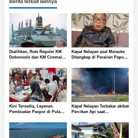
a
Berita terkait lainnya
s
i
p
o
s
Dialihkan, Rute Reguler KM
Kapal Nelayan asal Merauke
Dobonsolo dan KM Ciremai
Ditangkap di Perairan Papua
ke Nabire, Papua Tengah
Nugini
Kini Tersedia, Layanan
Kapal Nelayan Terbakar akibat
Pembuatan Paspor di Pulau
Percikan Api saat
Panggang
Pemindahan Solar