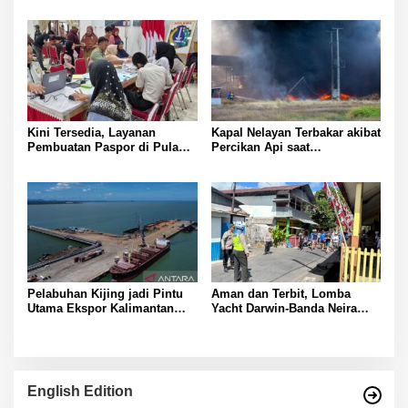
Kini Tersedia, Layanan
Kapal Nelayan Terbakar akibat
Pembuatan Paspor di Pulau
Percikan Api saat
Panggang
Pemindahan Solar
Pelabuhan Kijing jadi Pintu
Aman dan Terbit, Lomba
Utama Ekspor Kalimantan
Yacht Darwin-Banda Neira
Barat
2026 di Kepulauan Banda
English Edition