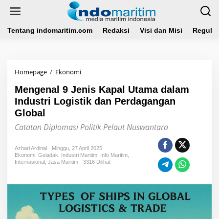
L
e
w
a
Tentang indomaritim.com
Redaksi
Visi dan Misi
Regulas
t
i
k
e
Homepage
/
Ekonomi
M
k
e
o
Mengenal 9 Jenis Kapal Utama dalam
n
n
g
Industri Logistik dan Perdagangan
t
e
e
Global
n
n
a
Catatan Diplomasi Politik Pelaut Nuswantara
l
9
Azhari Ardinal
Minggu, 27 April 2025
J
Ekonomi
,
Geladak
,
Industri Maritim
,
Info Maritim
,
e
Internasional
,
Jasa Maritim
3316 Dilihat
n
i
s
K
a
p