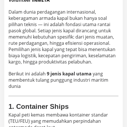
Volunteer
INMETA
t
i
Dalam dunia perdagangan internasional,
k
d
keberagaman armada kapal bukan hanya soal
a
pilihan teknis — ini adalah fondasi utama rantai
n
pasok global. Setiap jenis kapal dirancang untuk
P
memenuhi kebutuhan spesifik: dari jenis muatan,
e
rute perdagangan, hingga efisiensi operasional.
r
d
Pemilihan jenis kapal yang tepat bisa menentukan
a
biaya logistik, kecepatan pengiriman, keselamatan
g
kargo, hingga produktivitas pelabuhan.
a
n
Berikut ini adalah
9 jenis kapal utama
yang
g
a
membentuk tulang punggung industri maritim
n
dunia
G
l
o
b
1.
Container Ships
a
Kapal peti kemas membawa kontainer standar
l
(TEU/FEU) yang memudahkan perpindahan