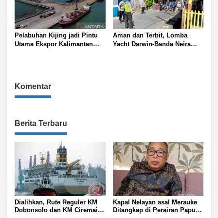
Pelabuhan Kijing jadi Pintu
Aman dan Terbit, Lomba
Utama Ekspor Kalimantan
Yacht Darwin-Banda Neira
Barat
2026 di Kepulauan Banda
Komentar
Berita Terbaru
Dialihkan, Rute Reguler KM
Kapal Nelayan asal Merauke
Dobonsolo dan KM Ciremai
Ditangkap di Perairan Papua
ke Nabire, Papua Tengah
Nugini