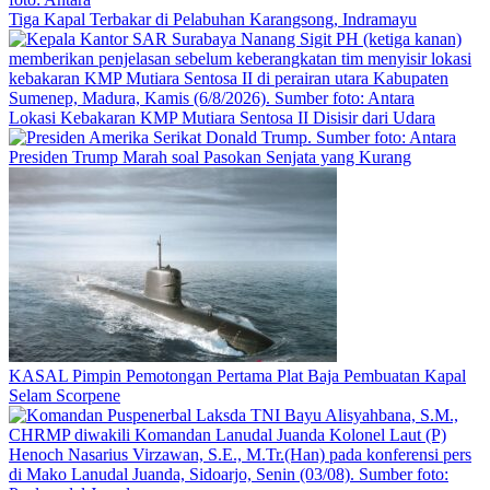
Tiga Kapal Terbakar di Pelabuhan Karangsong, Indramayu
Lokasi Kebakaran KMP Mutiara Sentosa II Disisir dari Udara
Presiden Trump Marah soal Pasokan Senjata yang Kurang
KASAL Pimpin Pemotongan Pertama Plat Baja Pembuatan Kapal
Selam Scorpene