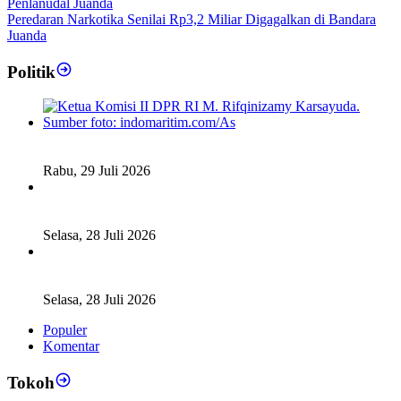
Peredaran Narkotika Senilai Rp3,2 Miliar Digagalkan di Bandara
Juanda
Politik
Fiskal Daerah Urgen Dibahas, Komisi II DPR akan Gelar
RDP Meski Masa Reses
Rabu, 29 Juli 2026
Ketua DPD RI Sambut Baik Skema Top Up Anggaran bagi
Daerah
Selasa, 28 Juli 2026
Legislator Komisi XI DPR RI: Pengganti Perry Warjiyo
Wajib Jaga Independensi BI
Selasa, 28 Juli 2026
Populer
Komentar
Tokoh