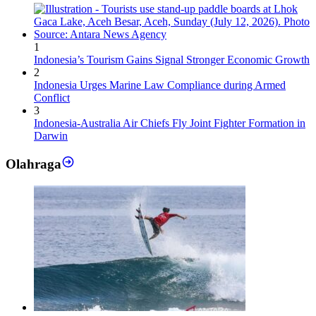
1
Indonesia’s Tourism Gains Signal Stronger Economic Growth
2
Indonesia Urges Marine Law Compliance during Armed
Conflict
3
Indonesia-Australia Air Chiefs Fly Joint Fighter Formation in
Darwin
Olahraga