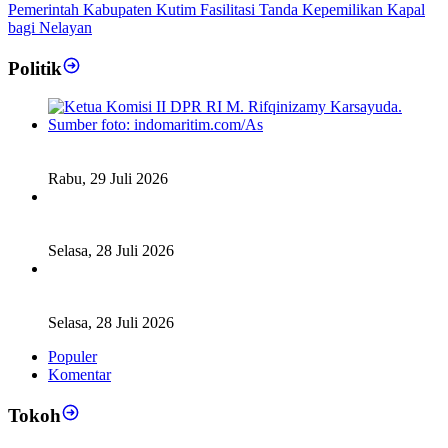
Pemerintah Kabupaten Kutim Fasilitasi Tanda Kepemilikan Kapal
bagi Nelayan
Politik
Fiskal Daerah Urgen Dibahas, Komisi II DPR akan Gelar
RDP Meski Masa Reses
Rabu, 29 Juli 2026
Ketua DPD RI Sambut Baik Skema Top Up Anggaran bagi
Daerah
Selasa, 28 Juli 2026
Legislator Komisi XI DPR RI: Pengganti Perry Warjiyo
Wajib Jaga Independensi BI
Selasa, 28 Juli 2026
Populer
Komentar
Tokoh