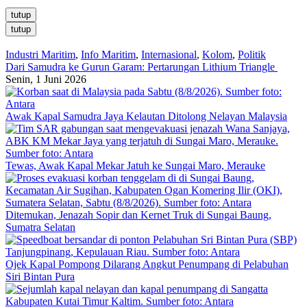
tutup
tutup
Industri Maritim
,
Info Maritim
,
Internasional
,
Kolom
,
Politik
Dari Samudra ke Gurun Garam: Pertarungan Lithium Triangle
Senin, 1 Juni 2026
Awak Kapal Samudra Jaya Kelautan Ditolong Nelayan Malaysia
Tewas, Awak Kapal Mekar Jatuh ke Sungai Maro, Merauke
Ditemukan, Jenazah Sopir dan Kernet Truk di Sungai Baung,
Sumatra Selatan
Ojek Kapal Pompong Dilarang Angkut Penumpang di Pelabuhan
Siri Bintan Pura