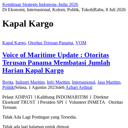
Kemitraan Strategis Indonesia–India 2026
Di Ekonomi, Internasional, Kolom, Politik, Tokoh
|
Rabu, 8 Juli 2026
Kapal Kargo
Kapal Kargo
,
Otoritas Terusan Panama
,
VOM
Voice of Maritime Update : Otoritas
Terusan Panama Membatasi Jumlah
Harian Kapal Kargo
Berita
,
Industri Maritim
,
Info Maritim
,
Internasional
,
Jasa Maritim
,
Politik
|
Selasa, 1 Agustus 2023
oleh
Azhari Ardinal
Pelaut ADIPATI l Kalitbang INDOMARITIM l Direktur
Eksekutif TRUST l Presiden SPI l Volunteer INMETA Otoritas
Terusan
Tidak Ada Lagi Postingan yang Tersedia.
Tidak ada lagi halaman untuk dimuat.