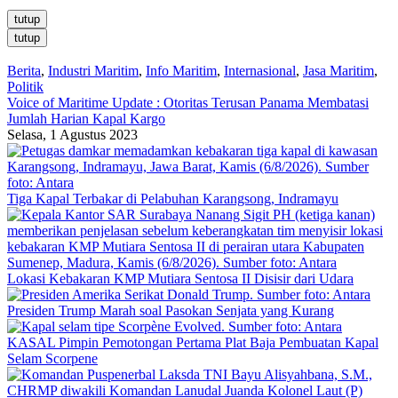
tutup
tutup
Berita
,
Industri Maritim
,
Info Maritim
,
Internasional
,
Jasa Maritim
,
Politik
Voice of Maritime Update : Otoritas Terusan Panama Membatasi
Jumlah Harian Kapal Kargo
Selasa, 1 Agustus 2023
Tiga Kapal Terbakar di Pelabuhan Karangsong, Indramayu
Lokasi Kebakaran KMP Mutiara Sentosa II Disisir dari Udara
Presiden Trump Marah soal Pasokan Senjata yang Kurang
KASAL Pimpin Pemotongan Pertama Plat Baja Pembuatan Kapal
Selam Scorpene