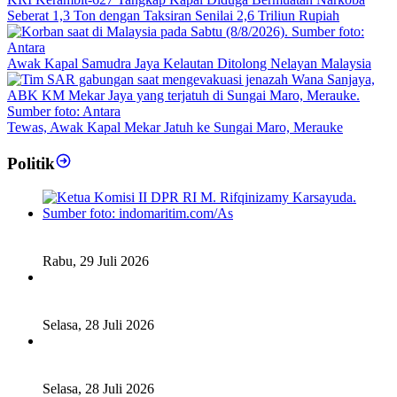
Seberat 1,3 Ton dengan Taksiran Senilai 2,6 Triliun Rupiah
Awak Kapal Samudra Jaya Kelautan Ditolong Nelayan Malaysia
Tewas, Awak Kapal Mekar Jatuh ke Sungai Maro, Merauke
Politik
Fiskal Daerah Urgen Dibahas, Komisi II DPR akan Gelar
RDP Meski Masa Reses
Rabu, 29 Juli 2026
Ketua DPD RI Sambut Baik Skema Top Up Anggaran bagi
Daerah
Selasa, 28 Juli 2026
Legislator Komisi XI DPR RI: Pengganti Perry Warjiyo
Wajib Jaga Independensi BI
Selasa, 28 Juli 2026