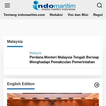
L
e
w
a
Tentang indomaritim.com
Redaksi
Visi dan Misi
Regulas
t
i
k
e
k
o
Malaysia
n
t
e
Malaysia
n
Perdana Menteri Malaysia Tengah Bersiap
Menghadapi Pemakzulan Pemerintahan
English Edition