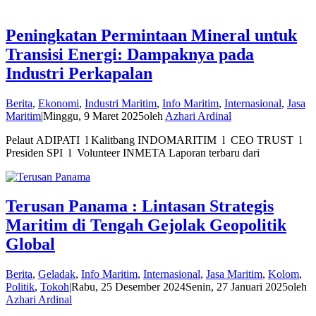
Peningkatan Permintaan Mineral untuk
Transisi Energi: Dampaknya pada
Industri Perkapalan
Berita
,
Ekonomi
,
Industri Maritim
,
Info Maritim
,
Internasional
,
Jasa
Maritim
|
Minggu, 9 Maret 2025
oleh
Azhari Ardinal
Pelaut ADIPATI l Kalitbang INDOMARITIM l CEO TRUST l
Presiden SPI l Volunteer INMETA Laporan terbaru dari
Terusan Panama : Lintasan Strategis
Maritim di Tengah Gejolak Geopolitik
Global
Berita
,
Geladak
,
Info Maritim
,
Internasional
,
Jasa Maritim
,
Kolom
,
Politik
,
Tokoh
|
Rabu, 25 Desember 2024
Senin, 27 Januari 2025
oleh
Azhari Ardinal