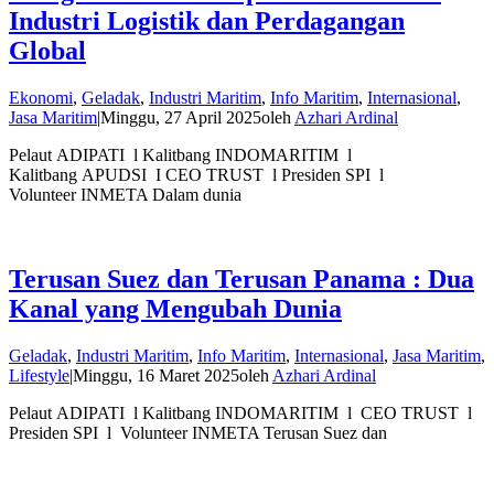
Industri Logistik dan Perdagangan
Global
Ekonomi
,
Geladak
,
Industri Maritim
,
Info Maritim
,
Internasional
,
Jasa Maritim
|
Minggu, 27 April 2025
oleh
Azhari Ardinal
Pelaut ADIPATI l Kalitbang INDOMARITIM l
Kalitbang APUDSI I CEO TRUST l Presiden SPI l
Volunteer INMETA Dalam dunia
Terusan Suez dan Terusan Panama : Dua
Kanal yang Mengubah Dunia
Geladak
,
Industri Maritim
,
Info Maritim
,
Internasional
,
Jasa Maritim
,
Lifestyle
|
Minggu, 16 Maret 2025
oleh
Azhari Ardinal
Pelaut ADIPATI l Kalitbang INDOMARITIM l CEO TRUST l
Presiden SPI l Volunteer INMETA Terusan Suez dan