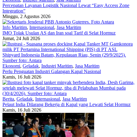
Percepatan Layanan Logistik Nasional Lewat “Easy Access Zone
Integration”
Minggu, 2 Agustus 2026
Info Maritim
,
Internasional
,
Jasa Maritim
IMO Tolak Usulan AS dan Iran soal Tarif di Selat Hormuz
Jumat, 24 Juli 2026
Ekonomi
,
Geladak
,
Industri Maritim
,
Jasa Maritim
Perlu Penguatan Industri Galangan Kapal Nasional
Kamis, 16 Juli 2026
Berita
,
Geladak
,
Internasional
,
Jasa Maritim
Pelaut India Dilarang Bekerja di Kapal yang Lewati Selat Hormuz
Kamis, 16 Juli 2026