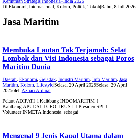
Kemitraan Strategis Indonesia–India 2026
Di Ekonomi, Internasional, Kolom, Politik, Tokoh
|
Rabu, 8 Juli 2026
Jasa Maritim
Membuka Lautan Tak Terjamah: Selat
Lombok dan Visi Indonesia sebagai Poros
Maritim Dunia
Daerah
,
Ekonomi
,
Geladak
,
Industri Maritim
,
Info Maritim
,
Jasa
Maritim
,
Kolom
,
Lifestyle
|
Selasa, 29 April 2025
Selasa, 29 April
2025
oleh
Azhari Ardinal
Pelaut ADIPATI l Kalitbang INDOMARITIM l
Kalitbang APUDSI I CEO TRUST l Presiden SPI l
Volunteer INMETA Indonesia, sebagai
Mengenal 9 Jenis Kapal Utama dalam