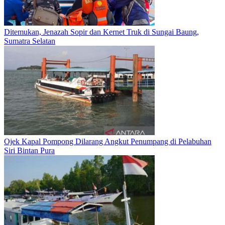
Ditemukan, Jenazah Sopir dan Kernet Truk di Sungai Baung,
Sumatra Selatan
Ojek Kapal Pompong Dilarang Angkut Penumpang di Pelabuhan
Siri Bintan Pura