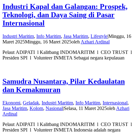
Industri Kapal dan Galangan: Prospek,
Teknologi, dan Daya Saing di Pasar
Internasional
Industri Maritim
,
Info Maritim
,
Jasa Maritim
,
Lifestyle
|
Minggu, 16
Maret 2025
Minggu, 16 Maret 2025
oleh
Azhari Ardinal
Pelaut ADIPATI l Kalitbang INDOMARITIM l CEO TRUST l
Presiden SPI l Volunteer INMETA Sebagai negara kepulauan
Samudra Nusantara, Pilar Kedaulatan
dan Kemakmuran
Ekonomi
,
Geladak
,
Industri Maritim
,
Info Maritim
,
Internasional
,
Jasa Maritim
,
Kolom
,
Nasional
|
Selasa, 11 Maret 2025
oleh
Azhari
Ardinal
Pelaut ADIPATI l Kalitbang INDOMARITIM l CEO TRUST l
Presiden SPI l Volunteer INMETA Indonesia adalah negara