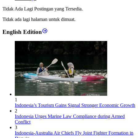
Tidak Ada Lagi Postingan yang Tersedia.
Tidak ada lagi halaman untuk dimuat.
English Edition
1
Indonesia’s Tourism Gains Signal Stronger Economic Growth
2
Indonesia Urges Marine Law Compliance during Armed
Conflict
3
Indonesia-Australia Air Chiefs Fly Joint Fighter Formation in