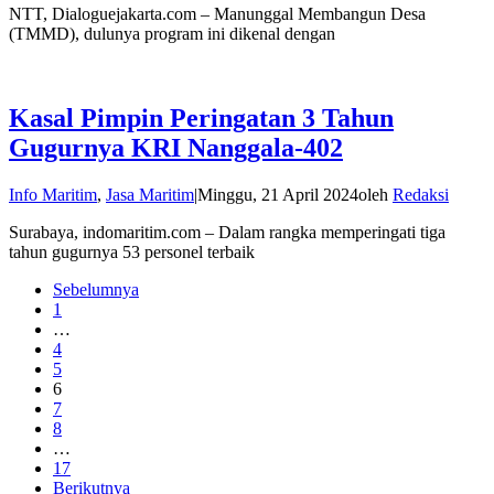
NTT, Dialoguejakarta.com – Manunggal Membangun Desa
(TMMD), dulunya program ini dikenal dengan
Kasal Pimpin Peringatan 3 Tahun
Gugurnya KRI Nanggala-402
Info Maritim
,
Jasa Maritim
|
Minggu, 21 April 2024
oleh
Redaksi
Surabaya, indomaritim.com – Dalam rangka memperingati tiga
tahun gugurnya 53 personel terbaik
Sebelumnya
1
…
4
5
6
7
8
…
17
Berikutnya