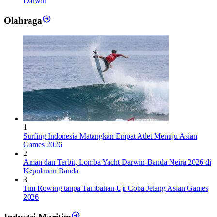
Darwin
Olahraga
1
Surfing Indonesia Matangkan Empat Atlet Menuju Asian
Games 2026
2
Aman dan Terbit, Lomba Yacht Darwin-Banda Neira 2026 di
Kepulauan Banda
3
Tim Rowing tanpa Tambahan Uji Coba Jelang Asian Games
2026
Industri Maritim